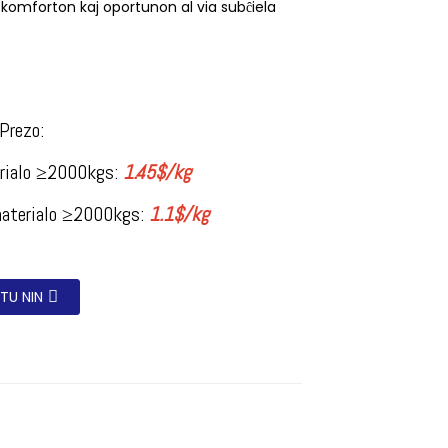
 komforton kaj oportunon al via subĉiela
Prezo:
erialo ≥2000kgs:
1.45$/kg
 materialo ≥2000kgs:
1.1$/kg
TU NIN