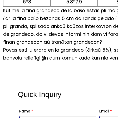
6*8
5.8*7.9
Kutime la fina grandeco de la baŝo estas pli mal
ĉar la fina baŝo bezonas 5 cm da randsigelado ĉi
pli granda, splisado ankaŭ kaŭzos interkovron de
de grandeco, do vi devas informi nin kiam vi fa
finan grandecon aŭ tranĉitan grandecon?
Povas esti iu eraro en la grandeco (ĉirkaŭ 5%), se 
bonvolu reliefigi ĝin dum komunikado kun nia ve
Quick Inquiry
Name
*
Email
*