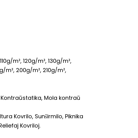
110g/m², 120g/m², 130g/m²,
0g/m², 200g/m², 210g/m²,
, Kontraŭstatika, Mola kontraŭ
tura Kovrilo, Sunŝirmilo, Piknika
liefaj Kovriloj.