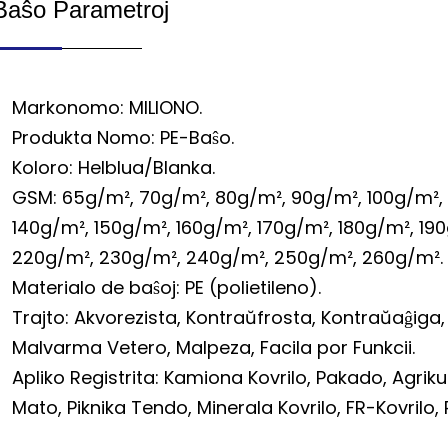
Baŝo Parametroj
Markonomo: MILIONO.
Produkta Nomo: PE-Baŝo.
Koloro: Helblua/Blanka.
GSM: 65g/m², 70g/m², 80g/m², 90g/m², 100g/m², 
140g/m², 150g/m², 160g/m², 170g/m², 180g/m², 19
220g/m², 230g/m², 240g/m², 250g/m², 260g/m².
Materialo de baŝoj: PE (polietileno).
Trajto: Akvorezista, Kontraŭfrosta, Kontraŭaĝiga
Malvarma Vetero, Malpeza, Facila por Funkcii.
Apliko Registrita: Kamiona Kovrilo, Pakado, Agrikul
Mato, Piknika Tendo, Minerala Kovrilo, FR-Kovrilo, Re