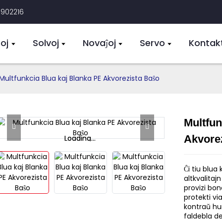
3902216
oj
Solvoj
Novaĵoj
Servo
Kontak
Multfunkcia Blua kaj Blanka PE Akvorezista Baŝo
Multfun
Akvore
Loading...
Loading...
Ĉi tiu blua
altkvalitaj
provizi bo
protekti vi
kontraŭ hu
faldebla de