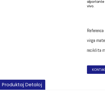
alportante
vivo.
Referenca 
virga mat
reciklita
KONTAK
Produktaj Detaloj