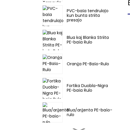
PVC-baŝa tendrulaĵo
kun bunta striita
presaĵo
Blua kaj Blanka Striita
PE-baŝa Rulo
Oranĝa PE-Baŝo-Rulo
Fortika Duobla-Nigra
PE-baŝa Rulo
Blua/arĝenta PE-baŝo-
rulo