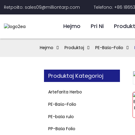
Retpoŝto: sales09@milliontarp.com
Telefono: +86 1865
Hejmo
Pri Ni
Produkt
Hejmo
Produktoj
PE-Baŝo-Folio
Produktaj Kategorioj
Loading...
Loading...
Artefarita Herbo
PE-Baŝo-Folio
PE-baŝa rulo
PP-Baŝa Folio