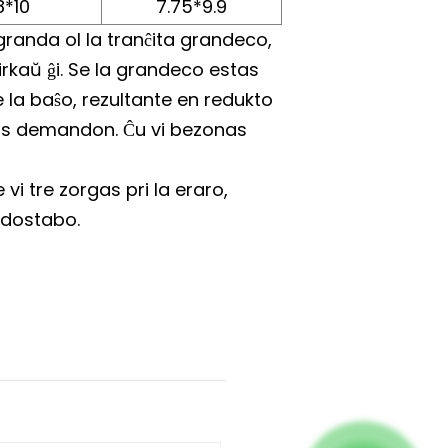
8*10
7.75*9.9
granda ol la tranĉita grandeco,
rkaŭ ĝi. Se la grandeco estas
 la baŝo, rezultante en redukto
ras demandon. Ĉu vi bezonas
vi tre zorgas pri la eraro,
ndostabo.