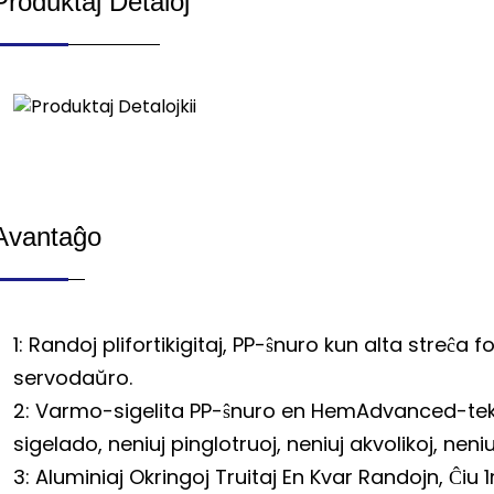
Produktaj Detaloj
Avantaĝo
1: Randoj plifortikigitaj, PP-ŝnuro kun alta streĉa
servodaŭro.
2: Varmo-sigelita PP-ŝnuro en HemAdvanced-tek
sigelado, neniuj pinglotruoj, neniuj akvolikoj, neniu
3: Aluminiaj Okringoj Truitaj En Kvar Randojn, Ĉiu 1