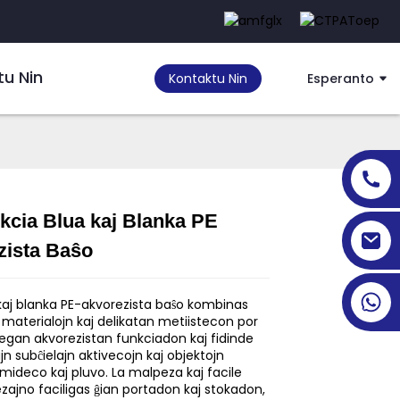
tu Nin
Kontaktu Nin
Esperanto
kcia Blua kaj Blanka PE
zista Baŝo
Loading...
Loading...
Loading...
Loading...
 kaj blanka PE-akvorezista baŝo kombinas
n materialojn kaj delikatan metiistecon por
negan akvorezistan funkciadon kaj fidinde
ajn subĉielajn aktivecojn kaj objektojn
mideco kaj pluvo. La malpeza kaj facile
zajno faciligas ĝian portadon kaj stokadon,