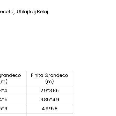
ecetoj, Utilaj kaj Belaj.
grandeco
Finita Grandeco
(m)
(m)
3*4
2.9*3.85
4*5
3.85*4.9
5*6
4.9*5.8