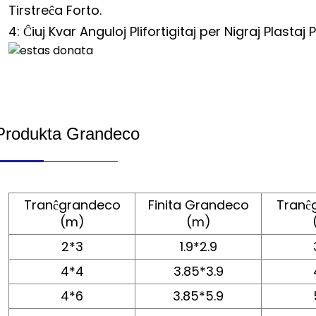
Tirstreĉa Forto.
4: Ĉiuj Kvar Anguloj Plifortigitaj per Nigraj Plastaj P
Produkta Grandeco
Tranĉgrandeco
Finita Grandeco
Tranĉ
(m)
(m)
2*3
1.9*2.9
4*4
3.85*3.9
4*6
3.85*5.9