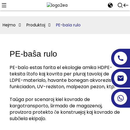
Hejmo
Produktoj
PE-baŝa rulo
PE-baŝa rulo
PE-baŝo estas farita el ekologie amika HDPE-
teksita ŝtofo kaj kovrita per pluraj tavoloj de
LDPE-materialo, havante bonegan akvorezistan
funkciadon, UV-reziston, malpezan pezon, ktp.
Taŭga por scenaroj kiel kovrado de
kargotransporto, ŝirmado de magazenoj,
provizora protekto ĉe konstruejoj kaj kovrado de
subĉiela ekipaĵo.