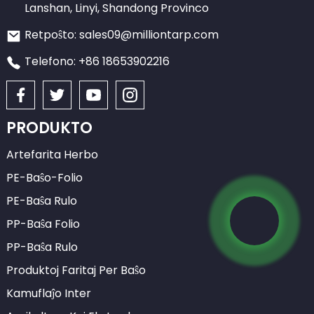
Lanshan, Linyi, Shandong Provinco
Retpoŝto: sales09@milliontarp.com
Telefono: +86 18653902216
PRODUKTO
Artefarita Herbo
PE-Baŝo-Folio
PE-Baŝa Rulo
PP-Baŝa Folio
PP-Baŝa Rulo
Produktoj Faritaj Per Baŝo
Kamuflaĵo Inter