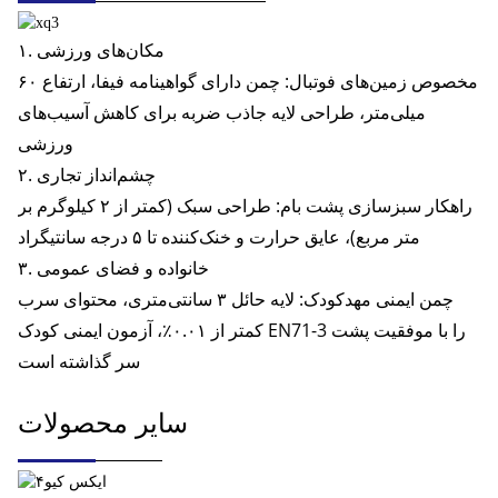
۱. مکان‌های ورزشی
مخصوص زمین‌های فوتبال: چمن دارای گواهینامه فیفا، ارتفاع ۶۰
میلی‌متر، طراحی لایه جاذب ضربه برای کاهش آسیب‌های
ورزشی
۲. چشم‌انداز تجاری
راهکار سبزسازی پشت بام: طراحی سبک (کمتر از ۲ کیلوگرم بر
متر مربع)، عایق حرارت و خنک‌کننده تا ۵ درجه سانتیگراد
۳. خانواده و فضای عمومی
چمن ایمنی مهدکودک: لایه حائل ۳ سانتی‌متری، محتوای سرب
کمتر از ۰.۰۱٪، آزمون ایمنی کودک EN71-3 را با موفقیت پشت
سر گذاشته است
سایر محصولات