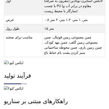
لاتکس استایرن-بوتادین (مقرون به صرفه)
اول
یا چسب PU (مقاوم در برابر آب و
سازگار با محیط زیست)
۰.۸ متر، ۱ متر، ۱.۲ متر، ۲ متر
عرض
۱۵ متر
طول رول
چمن مصنوعی زمین فوتبال، چمن
مناسب برای صحنه
مصنوعی زمین گلف، چمن مهد کودک،
چمن زمین بازی، چمن محوطه ساختمانی
سبز کردن پشت بام حیاط باغ
فرآیند تولید
راهکارهای مبتنی بر سناریو