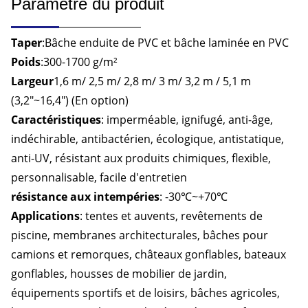
Paramètre du produit
Taper
:Bâche enduite de PVC et bâche laminée en PVC
Poids
:300-1700 g/m²
Largeur
1,6 m/ 2,5 m/ 2,8 m/ 3 m/ 3,2 m / 5,1 m
(3,2″~16,4″) (En option)
Caractéristiques
: imperméable, ignifugé, anti-âge,
indéchirable, antibactérien, écologique, antistatique,
anti-UV, résistant aux produits chimiques, flexible,
personnalisable, facile d'entretien
résistance aux intempéries
: -30℃~+70℃
Applications
: tentes et auvents, revêtements de
piscine, membranes architecturales, bâches pour
camions et remorques, châteaux gonflables, bateaux
gonflables, housses de mobilier de jardin,
équipements sportifs et de loisirs, bâches agricoles,