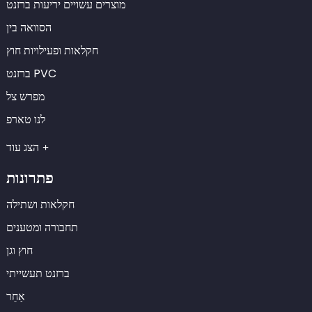
מוצרים עשויים יריעות ברזנט
הסוואה בין
חקלאות ופעילויות חוץ
ברזנט PVC
מפרש צל
לנו טארפ
הצג עוד
פתרונות
חקלאות ושתילה
תחבורה ומטענים
חוץ וגן
ברזנט תעשייתי
אַחֵר