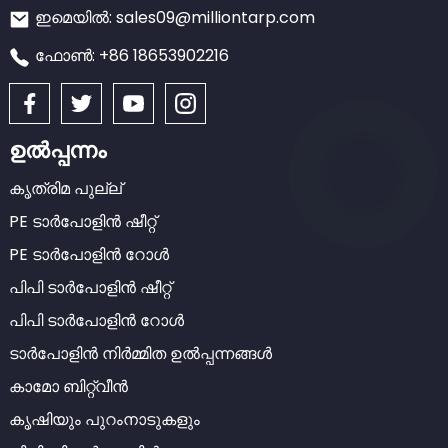
ഇമെയിൽ: sales09@milliontarp.com
ഫോൺ: +86 18653902216
ഉൽപ്പന്നം
കൃത്രിമ പുല്ല്
PE ടാർപോളിൻ ഷീറ്റ്
PE ടാർപോളിൻ റോൾ
പിപി ടാർപോളിൻ ഷീറ്റ്
പിപി ടാർപോളിൻ റോൾ
ടാർപോളിൻ നിർമ്മിത ഉൽപ്പന്നങ്ങൾ
കാമോ ബിറ്റ്വീൻ
കൃഷിയും പുറംനാടുകളും