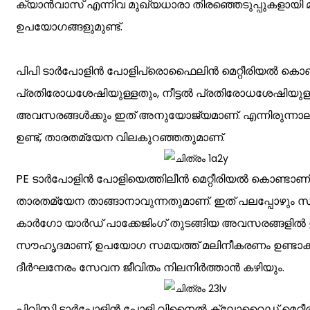
ക്യാൻവാസ് എന്നിവ മുഖ്യധാരാ തിരഞ്ഞെടുപ്പുകളായ
ഉപയോഗങ്ങളുമുണ്ട്.
പിപി ടാർപോളിൻ പോളിപ്രൊഫൈലിൻ മെറ്റീരിയൽ കൊണ്ടാണ്
പ്രതിരോധശേഷിയുള്ളതും, നീട്ടൽ പ്രതിരോധശേഷിയുള
അവസരങ്ങൾക്കും ഇത് അനുയോജ്യമാണ്. എന്നിരുന്നാലും,
ഉണ്ട്, താരതമ്യേന വിലകുറഞ്ഞതുമാണ്.
PE ടാർപോളിൻ പോളിയെത്തിലീൻ മെറ്റീരിയൽ കൊണ്ടാണ് നിർമ
താരതമ്യേന താങ്ങാനാവുന്നതുമാണ്. ഇത് പലപ്പോഴും
കാർഗോ യാർഡ് പാക്കേജിംഗ് തുടങ്ങിയ അവസരങ്ങളിൽ ഉപ
സൗഹൃദമാണ്, ഉപയോഗ സമയത്ത് മലിനീകരണം ഉണ്ടാക്കുന
ദീർഘനേരം സേവന ജീവിതം നിലനിർത്താൻ കഴിയും.
പിവിസി ടാർപോളിൻ പോളി വിനൈൽ ക്ലോറൈഡ് മെറ്റീരിയൽ 