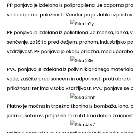
PP ponjava je izdelana iz polipropilena. Je odporna prot
vodoodporne priložnosti. Vendar pa je zlahka izpostavlje
PE ponjava je izdelana iz polietilena. Je mehka, lahk
senčenje, zaščito pred dežjem, prahom, industrijsko pok
vzdržljivost. PE ponjava je okolju prijazna, med upora
PVC ponjava je izdelana iz polivinilkloridnega material
vode, zaščite pred soncem in odpornosti proti obrabi. P
priložnosti ter ima visoko vzdržljivost. PVC ponjave se p
Platno je močna in trpežna tkanina iz bombaža, lana, po
jadrnic, šotorov, prtljažnih torb itd. Ima dobro zračnos