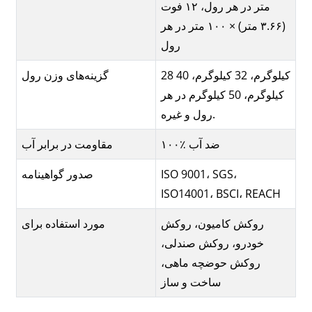
متر در هر رول، ۱۲ فوت
(۳.۶۶ متر) × ۱۰۰ متر در هر
رول
28 کیلوگرم، 32 کیلوگرم، 40
گزینه‌های وزن رول
کیلوگرم، 50 کیلوگرم در هر
رول و غیره.
۱۰۰٪ ضد آب
مقاومت در برابر آب
ISO 9001، SGS،
صدور گواهینامه
ISO14001، BSCI، REACH
روکش کامیون، روکش
مورد استفاده برای
خودرو، روکش صندلی،
روکش حوضچه ماهی،
ساخت و ساز