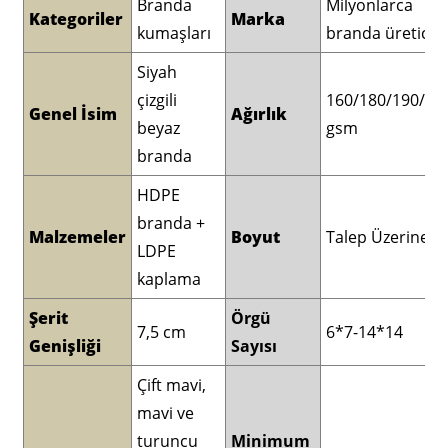
Branda
Milyonlarca
Kategoriler
Marka
kumaşları
branda üreticisi
Siyah
çizgili
160/180/190/20
Genel İsim
Ağırlık
beyaz
gsm
branda
HDPE
branda +
Malzemeler
Boyut
Talep Üzerine
LDPE
kaplama
Şerit
Örgü
7,5 cm
6*7-14*14
Genişliği
Sayısı
Çift mavi,
mavi ve
turuncu
Minimum