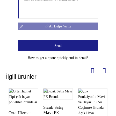
AI Helps Write
Send
How to get a quote quickly and in detail!
İlgili ürünler
Sıcak Satış
Mavi PE
Orta Hizmet
T