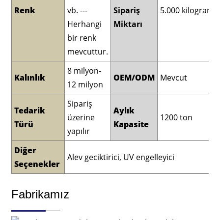
Renk
vb. ---
Sipariş
5.000 kilogram
Herhangi
Miktarı
bir renk
mevcuttur.
8 milyon-
Kalınlık
OEM/ODM
Mevcut
12 milyon
Sipariş
Tedarik
Aylık
üzerine
1200 ton
Türü
Kapasite
yapılır
Diğer
Alev geciktirici, UV engelleyici
Seçenekler
Fabrikamız