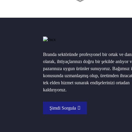
Mavi/gümüş PE branda
rulosu
BM Mülteci Beyaz Siyah
Çizgili Polietilen Branda
Yeşil ve Gümüş Su Geçirmez
Branda sektöründe profesyonel bir ortak ve da
PE Branda
olarak, ihtiyaçlarınızı doğru bir şekilde anlıyor 
pazarınıza uygun ürünler sunuyoruz. Bağımsız i
konusunda uzmanlaşmış olup, üretimden ihraca
PE Branda Plastik Branda Su
tek elden hizmet sunarak endişelerinizi ortadan
Geçirmez Örtüler
kaldırıyoruz.
Şimdi Sorgula