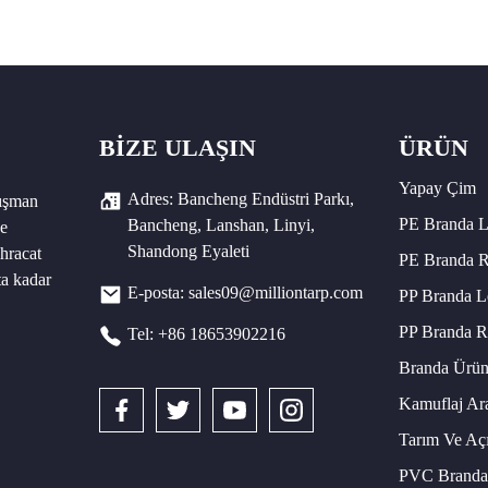
BIZE ULAŞIN
ÜRÜN
Yapay Çim
Adres: Bancheng Endüstri Parkı,
nışman
PE Branda 
Bancheng, Lanshan, Linyi,
ve
Shandong Eyaleti
hracat
PE Branda R
ta kadar
E-posta: sales09@milliontarp.com
PP Branda L
PP Branda R
Tel: +86 18653902216
Branda Ürünl
Kamuflaj Ar
Tarım Ve Aç
PVC Branda