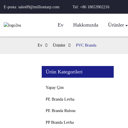
E-posta: sales09@milliontarp.com
Tel: +86 18653902216
Ev
Hakkımızda
Ürünler
Ev
Ürünler
PVC Branda
Ürün Kategorileri
Yapay Çim
PE Branda Levha
PE Branda Rulosu
PP Branda Levha