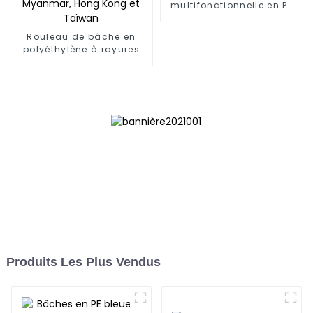
multifonctionnelle en PE
bleu et blanc
Rouleau de bâche en
polyéthylène à rayures
bleues et blanches le
plus vendu pour la
Thaïlande, le Myanmar,
Hong Kong et Taïwan
Produits Les Plus Vendus