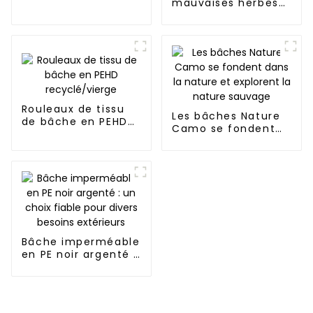
mauvaises herbes
en polypropylène :
inhibe
efficacement la
croissance des
mauvaises herbes
et peut être utilisée
à l'extérieur
plusieurs fois et
Rouleaux de tissu
pendant longtemps.
Les bâches Nature
de bâche en PEHD
Camo se fondent
recyclé/vierge
dans la nature et
explorent la nature
sauvage
Bâche imperméable
en PE noir argenté :
un choix fiable pour
divers besoins
extérieurs