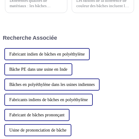
Différentes qualités de
Les raisons de la différence de
transparents.
haute résistance, w
matériaux : les bâches
couleur des bâches incluent les
imperméables en PE produites
catégories suivantes, parmi
par différents fabricants
lesquelles la différence de
peuvent utiliser des matières
matériau de base est l'un des
premières de qualité différente,
facteurs communs :
il existe donc des différences
Recherche Associée
en termes de durabilité, de
performances d'étanchéité et de
protection UV.
Fabricant indien de bâches en polyéthylène
Bâche PE dans une usine en Inde
Bâches en polyéthylène dans les usines indiennes
Fabricants indiens de bâches en polyéthylène
Fabricant de bâches prononçant
Usine de prononciation de bâche