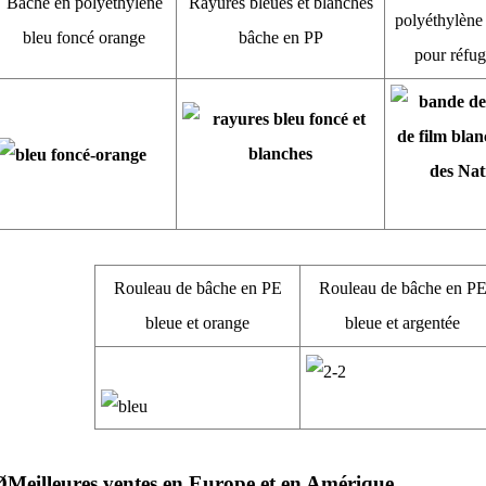
Bâche en polyéthylène
Rayures bleues et blanches
polyéthylène 
bleu foncé orange
bâche en PP
pour réfu
Rouleau de bâche en PE
Rouleau de bâche en P
bleue et orange
bleue et argentée
Ø
Meilleures ventes en Europe et en Amérique