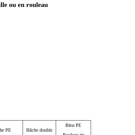
ille ou en rouleau
Bleu PE
he PE
Bâche double
Rouleau de