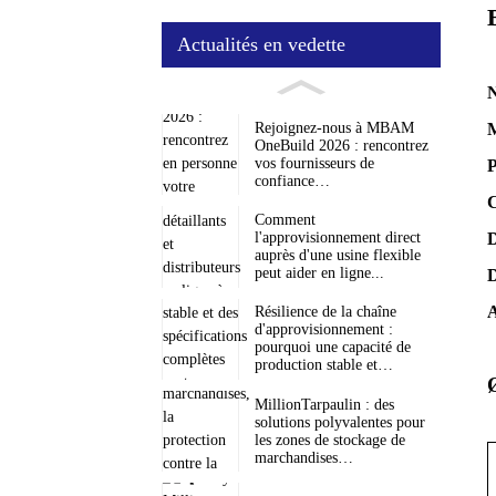
Actualités en vedette
Rejoignez-nous à MBAM
M
OneBuild 2026 : rencontrez
vos fournisseurs de
P
confiance…
C
Comment
l'approvisionnement direct
D
auprès d'une usine flexible
peut aider en ligne...
D
A
Résilience de la chaîne
d'approvisionnement :
pourquoi une capacité de
production stable et…
MillionTarpaulin : des
solutions polyvalentes pour
les zones de stockage de
marchandises…