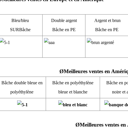
Bleu/bleu
Double argent
Argent et brun
SUR
Bâche
Bâche en PE
Bâche en PE
Ø
Meilleures ventes en Améri
Bâche double bleue en
Bâche en polyéthylène
Bâche en po
polyéthylène
bleue et blanche
noire et 
Ø
Meilleures ventes en 