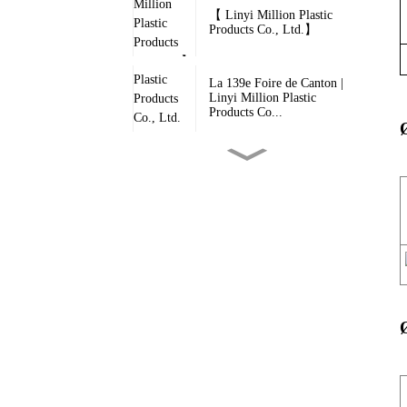
【 Linyi Million Plastic
Products Co., Ltd.】
La 139e Foire de Canton |
Linyi Million Plastic
Products Co...
Million Tarpaulin - Bâche
multicouche ultra-résistante...
Le premier jour de la Foire
de Canton, le parc à eau de
l'entreprise...
Nouveauté : Nos bâches en
PVC haut de gamme – Votre
protection contre les
intempéries…
Pourquoi les produits
fabriqués par l'usine ont-ils