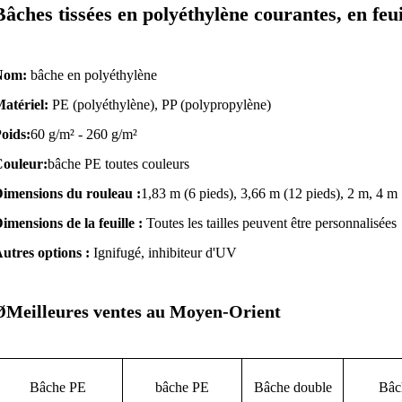
Bâches tissées en polyéthylène courantes, en feu
Nom:
bâche en polyéthylène
atériel:
PE (polyéthylène), PP (polypropylène)
oids:
60 g/m² - 260 g/m²
ouleur:
bâche PE toutes couleurs
imensions du rouleau :
1,83 m (6 pieds), 3,66 m (12 pieds), 2 m, 4 m
imensions de la feuille :
Toutes les tailles peuvent être personnalisées
utres options :
Ignifugé, inhibiteur d'UV
Meilleures ventes au Moyen-Orient
Ø
Bâche PE
bâche PE
Bâche double
Bâc