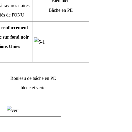
Bleu/bleu
à rayures noires
Bâche en PE
giés de l'ONU
E
Rouleau de bâche en PE
bleue et verte