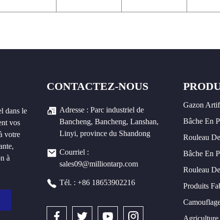
CONTACTEZ-NOUS
PRODU
Gazon Artif
Adresse : Parc industriel de
l dans le
Bâche En 
Bancheng, Bancheng, Lanshan,
ent vos
Linyi, province du Shandong
à votre
Rouleau De
ante,
Courriel :
Bâche En P
on à
sales09@milliontarp.com
Rouleau De
Tél. : +86 18653902216
Produits Fa
Camouflage
Agriculture 