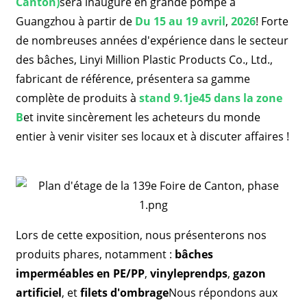
Canton)
sera inauguré en grande pompe à
Guangzhou à partir de
Du 15 au 19 avril
,
2026
! Forte
de nombreuses années d'expérience dans le secteur
des bâches, Linyi Million Plastic Products Co., Ltd.,
fabricant de référence, présentera sa gamme
complète de produits à
stand 9.1
je
45 dans la zone
B
et invite sincèrement les acheteurs du monde
entier à venir visiter ses locaux et à discuter affaires !
Lors de cette exposition, nous présenterons nos
produits phares, notamment :
bâches
imperméables en PE/PP
,
vinyle
prend
p
s
,
gazon
artificiel
, et
filets d'ombrage
Nous répondons aux