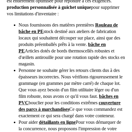
est entièrement optimisée pour répondre à ces exigences.
production personnalisée à guichet unique
pour supprimer
vos limitations d'inventaire :
Nous fournissons des matières premières
Rouleau de
bâche en PE
stock destiné aux ateliers de fabrication
locaux qui souhaitent découper sur place, ainsi que des
produits préemballés prêts à la vente.
bâche en
PE
Articles dotés de bords thermoscellés robustes et
d'œillets antirouille pour une rotation rapide des stocks en
magasin.
Personne ne souhaite gérer les retours clients dus à des
épaisseurs incorrectes. Nous vérifions rigoureusement le
grammage (en grammes par mètre carré) de chaque lot.
Que vous ayez besoin d'un film utilitaire léger ou d'un
film robuste, nous avons ce qu'il vous faut.
bâches en
PVC
bouclier pour les conditions extrêmes
couverture
des parcs à marchandises
Ce que vous commandez est
exactement ce qui sera chargé dans votre conteneur.
Pour aider
détaillants en ligne
Pour vous démarquer de
la concurrence, nous proposons l'impression de votre