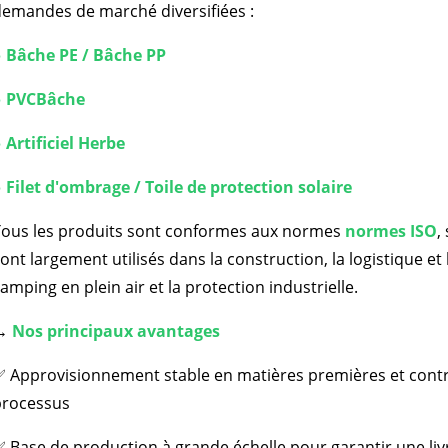
emandes de marché diversifiées :
● Bâche PE / Bâche PP
● PVC
Bâche
 Artificiel
Herbe
 Filet d'ombrage / Toile de protection solaire
Tous les produits sont conformes aux normes
normes ISO
,
ont largement utilisés dans la construction, la logistique et 
amping en plein air et la protection industrielle.
→
Nos principaux avantages
 Approvisionnement stable en matières premières et contrô
processus
 Base de production à grande échelle pour garantir une livr