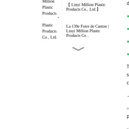
d
【 Linyi Million Plastic
Products Co., Ltd.】
La 139e Foire de Canton |
Linyi Million Plastic
Products Co...
●
Million Tarpaulin - Bâche
●
multicouche ultra-résistante...
s
Le premier jour de la Foire
de Canton, le parc à eau de
c
l'entreprise...
Nouveauté : Nos bâches en
PVC haut de gamme – Votre
protection contre les
✅
intempéries…
Pourquoi les produits
fabriqués par l'usine ont-ils
✅