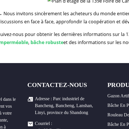
 Nous invitons sincèrement les acheteurs du monde entier 
iscussions en face à face, approfondir la coopération et dé
uivez-nous pour obtenir les dernières informations sur la 
imperméable
,
bâche robuste
et des informations sur les n
CONTACTEZ-NOUS
PRODU
Gazon Artif
Adresse : Parc industriel de
l dans le
Bâche En 
Bancheng, Bancheng, Lanshan,
ent vos
Linyi, province du Shandong
à votre
Rouleau De
ante,
Courriel :
Bâche En P
on à