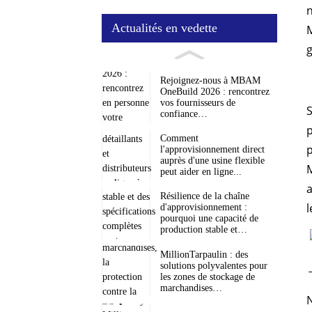
Actualités en vedette
M
g
Rejoignez-nous à MBAM
OneBuild 2026 : rencontrez
vos fournisseurs de
S
confiance…
p
Comment
p
l'approvisionnement direct
auprès d'une usine flexible
M
peut aider en ligne...
a
Résilience de la chaîne
l
d'approvisionnement :
pourquoi une capacité de
production stable et…
MillionTarpaulin : des
solutions polyvalentes pour
les zones de stockage de
marchandises…
N