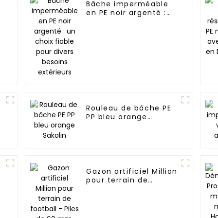
Bâche imperméable
n
en PE noir argenté :
un choix fiable pour
divers besoins
extérieurs
Rouleau de bâche PE
PP bleu orange
Sakolin
Gazon artificiel Million
pour terrain de
football - Piles de 60
mm, support
drainant, garantie 3
ans -1