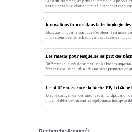
Ces derniers temps, les gens ont remarqué la polyvalence
surtout dans les endroits soumis à des conditions clim
Alors que l'industrie continue d'évoluer, il est assez 
innovations dans la technologie des bâches en PE vont
Différentes qualités de matériaux : les bâches impermé
fabricants peuvent utiliser des matières premières de qu
différences en termes de durabilité, de performances d'
Les différences entre la bâche PP, la bâche 
Avec le changement des saisons et la multiplication des
imperméables deviennent un équipement indispensable
trouve des bâches en PP, en PE, en PVC et
Recherche Associée