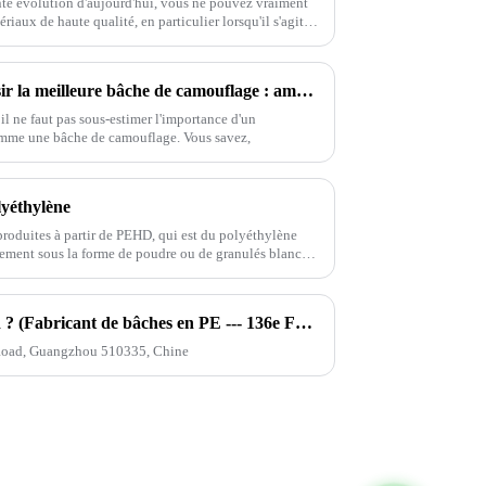
nte évolution d'aujourd'hui, vous ne pouvez vraiment
riaux de haute qualité, en particulier lorsqu'il s'agit
7 conseils essentiels pour choisir la meilleure bâche de camouflage : améliorez votre équipement de plein air !
il ne faut pas sous-estimer l'importance d'un
omme une bâche de camouflage. Vous savez,
lyéthylène
roduites à partir de PEHD, qui est du polyéthylène
lement sous la forme de poudre ou de granulés blancs
Comment trouver notre stand ? (Fabricant de bâches en PE --- 136e Foire de Canton)
ng Road, Guangzhou 510335, Chine