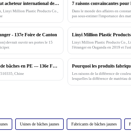
8 faits sur les bâches en polyéthylène que tout acheteur international devrait connaître
, Linyi Million Plastic Products Co.,
Dans le monde des affaires en consta
ue
pas sous-estimer l'importance des maté
de
anger - 137e Foire de Canton
n) devrait ouvrir ses portes le 15
Linyi Million Plastic Products Co., Lt
iciper.
l'étranger en Ouganda en 2019 et l'us
Comment trouver notre stand ? (Fabricant de bâches en PE --- 136e Foire de Canton)
u 510335, Chine
Les raisons de la différence de couleu
lesquelles la différence de matériau d
aunes
Usines de bâches jaunes
Fabricants de bâches jaunes
F