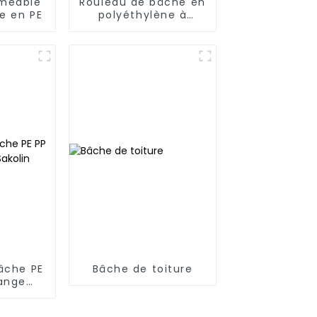
méable
Rouleau de bâche en
e en PE
polyéthylène à
rayures bleues et
blanches le plus
vendu pour la
Thaïlande, le
Myanmar, Hong Kong
et Taïwan
âche PE
Bâche de toiture
range
n