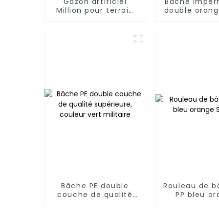
Gazon artificiel
Bâche imper
Million pour terrain
double orang
de football - Piles de
60 mm, support
drainant, garantie 3
ans -1
Bâche PE double
Rouleau de b
couche de qualité
PP bleu o
supérieure, couleur
Sakoli
vert militaire