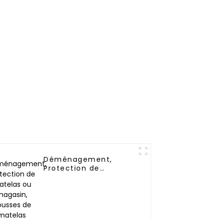
Déménagement,
Protection de
matelas ou magasin,
Housses de matelas
réutilisables