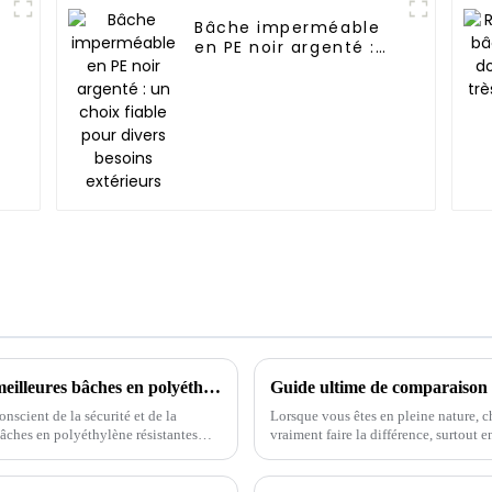
Bâche imperméable
n
en PE noir argenté :
un choix fiable pour
divers besoins
extérieurs
Maximiser la longévité et la rentabilité des meilleures bâches en polyéthylène ignifuges grâce à un service après-vente expert
nscient de la sécurité et de la
Lorsque vous êtes en pleine nature, 
 bâches en polyéthylène résistantes
vraiment faire la différence, surtout 