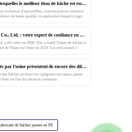
7 raisons convaincantes pour lesquelles le meilleur tissu de bâche est essentiel pour votre entreprise
nte évolution d'aujourd'hui, vous ne pouvez vraiment
riaux de haute qualité, en particulier lorsqu'il s'agit
Linyi Million Plastic Products Co., Ltd. : votre expert de confiance en bâches imperméables ----Fabricant professionnel de bâches depuis 2006
d. a été créée en 2006. Elle a établi l'usine de bâches à
ine de Yinan en Chine en 2020. Les trois usines e
Pourquoi les produits fabriqués par l'usine présentent-ils encore des différences de couleur même si j'ai fourni une carte de couleur (numéro de couleur) ou un échantillon ?
r des bâches incluent les catégories suivantes, parmi
e base est l'un des facteurs communs :
abricant de bâches jaunes en PE