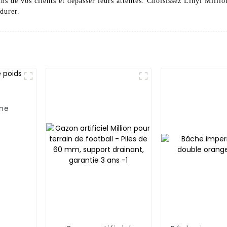
s de vos clients et dépasser leurs attentes. Choisissez Linyi Millio
durer.
ène