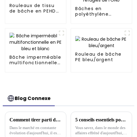
plusieurs fois et
Rouleaux de tissu
pendant longtemps.
Bâches en
de bâche en PEHD
polyéthylène
recyclé/vierge
blanches à rayures
noires pour réfugiés
de l'ONU
Rouleau de bâche
Bâche imperméable
PE bleu/argent
multifonctionnelle
en PE bleu et blanc
Blog Connexe
Comment tirer parti des tendances de l'industrie 2025 pour choisir la bâche en plastique la mieux adaptée à vos besoins
5 conseils essentiels pour choisir la bâche de protection en plastique la mieux adaptée à vos besoins professionnels
Dans le marché en constante
Vous savez, dans le monde des
évolution d'aujourd'hui, il est
affaires effréné d'aujourd'hui,