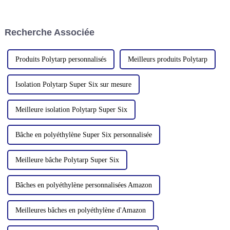
treizième participation
Million Plastic Products Co.,
consécutive à cette édition.
Ltd. a présenté ses gammes de
produits diversifiées à la 135e
Recherche Associée
Foire de Canton, en particulier
Produits Polytarp personnalisés
Meilleurs produits Polytarp
Isolation Polytarp Super Six sur mesure
Meilleure isolation Polytarp Super Six
Bâche en polyéthylène Super Six personnalisée
Meilleure bâche Polytarp Super Six
Bâches en polyéthylène personnalisées Amazon
Meilleures bâches en polyéthylène d'Amazon