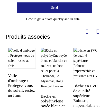
Send
How to get a quote quickly and in detail!
Produits associés
Voile
d'ombrage :
Protégez-vous
Bâche en PVC
du soleil, restez
de qualité
G
au frais
supérieure –
s
Bâche en
Robuste,
M
polyéthylène
imperméable et
t
rayée bleue et