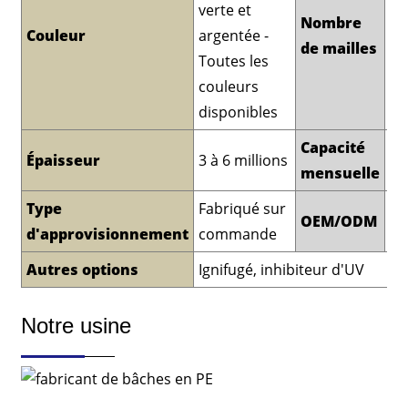
verte et
Nombre
Couleur
argentée -
6*
de mailles
Toutes les
couleurs
disponibles
Capacité
12
Épaisseur
3 à 6 millions
mensuelle
to
Type
Fabriqué sur
OEM/ODM
Di
d'approvisionnement
commande
Autres options
Ignifugé, inhibiteur d'UV
Notre usine