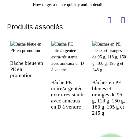
How to get a quote quickly and in detail!
Produits associés
Bâche bleue en
PE en
promotion
Bâche PE
Bâches en PE
noire/argentée
bleues et
B
extra-résistante
oranges de 95
m
avec anneaux
g, 118 g, 150 g,
b
en D à vendre
160 g, 195 g et
b
245 g
i
P
v
p