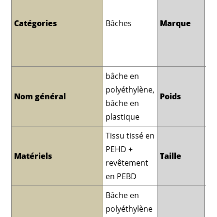
de
à 
Catégories
Bâches
Marque
mi
do
Ch
bâche en
75
polyéthylène,
80
Nom général
Poids
bâche en
10
plastique
12
Tissu tissé en
PEHD +
À 
Matériels
Taille
revêtement
d
en PEBD
Bâche en
polyéthylène