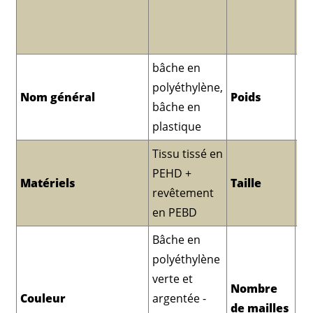
mi
do
Ch
bâche en
polyéthylène,
Nom général
Poids
60
bâche en
plastique
Tissu tissé en
PEHD +
À 
Matériels
Taille
revêtement
d
en PEBD
Bâche en
polyéthylène
verte et
Nombre
Couleur
argentée -
6*
de mailles