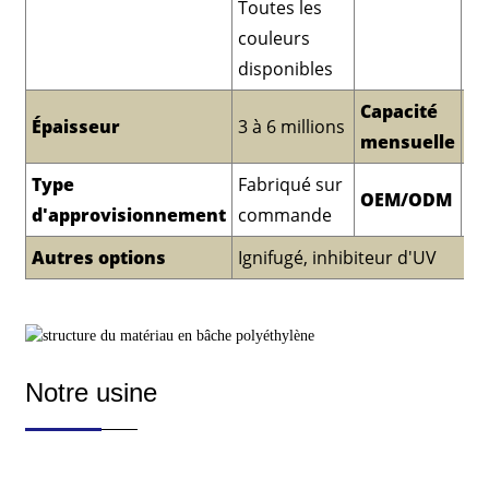
Toutes les
couleurs
disponibles
Capacité
20
Épaisseur
3 à 6 millions
mensuelle
to
Type
Fabriqué sur
OEM/ODM
Di
d'approvisionnement
commande
Autres options
Ignifugé, inhibiteur d'UV
Notre usine