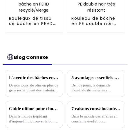
Rouleaux de tissu
Rouleau de bâche
de bâche en PEHD
en PE double noir
recyclé/vierge
très résistant
Blog Connexe
L'avenir des bâches en polyéthylène durables pour les acheteurs internationaux
5 avantages essentiels du choix d'une bâche en PVC pour vos besoins d'approvisionnement mondiaux
De nos jours, de plus en plus de
De nos jours, la demande
gens recherchent des matériaux
mondiale de matériaux
durables dans tous les secteurs.
robustes et polyvalents
Cela a considérablement accru
augmente considérablement, et
leur popularité.
la bâche en PVC est devenue
Guide ultime pour choisir la bonne bâche imperméable en plastique : informations et données dont vous avez besoin
7 raisons convaincantes pour lesquelles le meilleur tissu de bâche est essentiel pour votre entreprise
une solution incontournable
pour de nombreuses personnes.
Dans le monde trépidant
Dans le monde des affaires en
d’aujourd’hui, trouver la bonne
constante évolution
bâche imperméable en
d'aujourd'hui, vous ne pouvez