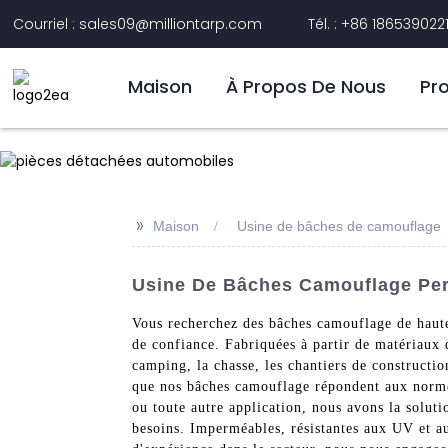
Courriel : sales09@milliontarp.com
Tél. : +86 186539022
Maison
À Propos De Nous
Pr
>>
Maison
Usine de bâches de camouflage
Usine De Bâches Camouflage Pers
Vous recherchez des bâches camouflage de haute 
de confiance. Fabriquées à partir de matériaux 
camping, la chasse, les chantiers de constructio
que nos bâches camouflage répondent aux normes
ou toute autre application, nous avons la soluti
besoins. Imperméables, résistantes aux UV et a