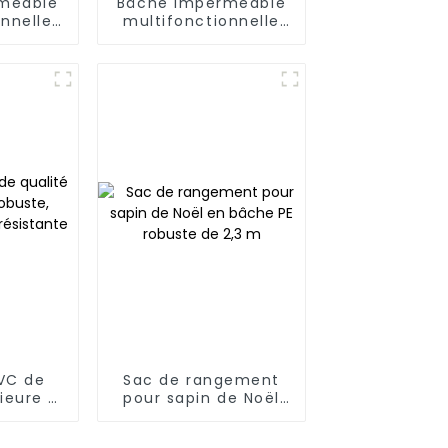
méable
Bâche imperméable
onnelle
multifonctionnelle
 blanc :
en PE bleu et blanc
re vie
air
VC de
Sac de rangement
ieure –
pour sapin de Noël
e,
en bâche PE robuste
le et
de 2,3 m