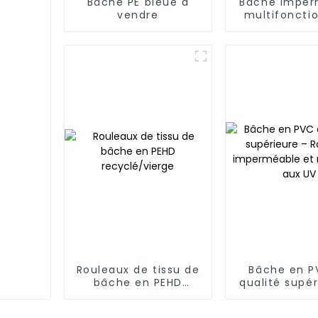
Bâche PE bleue à
Bâche imper
vendre
multifoncti
en PE bleu et
protégez vot
en plein 
Rouleaux de tissu de
Bâche en P
bâche en PEHD
qualité supér
recyclé/vierge
Robust
imperméab