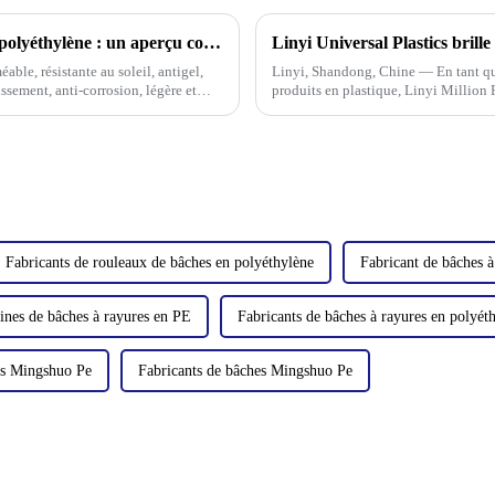
Les diverses caractéristiques des bâches en polyéthylène : un aperçu complet
ble, résistante au soleil, antigel,
Linyi, Shandong, Chine — En tant q
issement, anti-corrosion, légère et
produits en plastique, Linyi Million 
produits diversifiées à la 135e Foire 
Fabricants de rouleaux de bâches en polyéthylène
Fabricant de bâches à
ines de bâches à rayures en PE
Fabricants de bâches à rayures en polyét
es Mingshuo Pe
Fabricants de bâches Mingshuo Pe