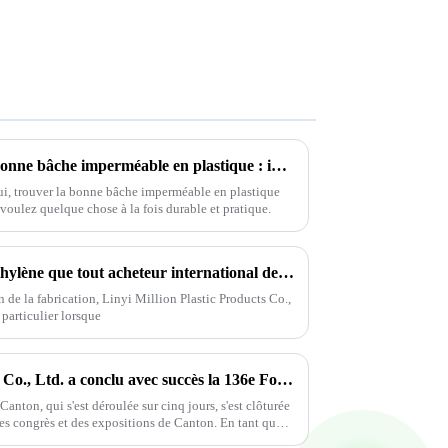
Guide ultime pour choisir la bonne bâche imperméable en plastique : informations et données dont vous avez besoin
i, trouver la bonne bâche imperméable en plastique
voulez quelque chose à la fois durable et pratique.
8 faits sur les bâches en polyéthylène que tout acheteur international devrait connaître
de la fabrication, Linyi Million Plastic Products Co.,
 particulier lorsque
Linyi Million Plastic Products Co., Ltd. a conclu avec succès la 136e Foire de Canton, démontrant la force de l'industrie des bâches PP/PE
anton, qui s'est déroulée sur cinq jours, s'est clôturée
es congrès et des expositions de Canton. En tant que
PP/PE,