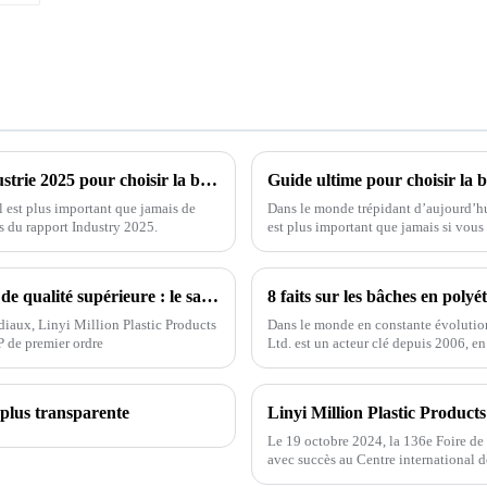
Comment tirer parti des tendances de l'industrie 2025 pour choisir la bâche en plastique la mieux adaptée à vos besoins
l est plus important que jamais de
Dans le monde trépidant d’aujourd’hu
s du rapport Industry 2025.
est plus important que jamais si vous 
Achat mondial de bâches en polypropylène de qualité supérieure : le savoir-faire chinois au service des marchés axés sur la qualité
iaux, Linyi Million Plastic Products
Dans le monde en constante évolution 
PP de premier ordre
Ltd. est un acteur clé depuis 2006, en
plus transparente
Le 19 octobre 2024, la 136e Foire de C
avec succès au Centre international d
fabricant leader dans le domaine du 