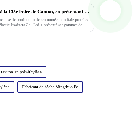
Linyi Universal Plastics brille à la 135e Foire de Canton, en présentant une gamme diversifiée de bâches imperméables en PP/PE
ue base de production de renommée mondiale pour les
Plastic Products Co., Ltd. a présenté ses gammes de
de Canton, en particulier
 rayures en polyéthylène
hylène
Fabricant de bâche Mingshuo Pe