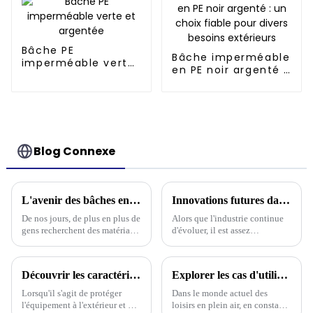
Bâche PE
Bâche imperméable
imperméable verte
en PE noir argenté :
et argentée
un choix fiable pour
divers besoins
extérieurs
Blog Connexe
L'avenir des bâches en polyéthylène durables pour les acheteurs internationaux
Innovations futures dans la technologie des bâches PE pour l'industrie 2025
De nos jours, de plus en plus de
Alors que l'industrie continue
gens recherchent des matériaux
d'évoluer, il est assez
durables dans tous les secteurs.
passionnant de voir comment
Cela a considérablement accru
les futures innovations dans la
leur popularité.
technologie des bâches en PE
Découvrir les caractéristiques des meilleures bâches en polyéthylène robustes et comment choisir celle qui convient à vos besoins
Explorer les cas d'utilisation des meilleures bâches de camouflage imperméables dans les aventures en plein air et comment choisir la bonne
vont vraiment bouleverser les
choses.
Lorsqu'il s'agit de protéger
Dans le monde actuel des
l'équipement à l'extérieur et de
loisirs en plein air, en constante