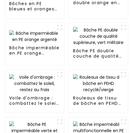
double orange en
Bâches en PE
PE
bleues et oranges
de 95 g, 118 g, 150 g,
160 g, 195 g, 245 g
Bâche imperméable
Bâche PE double
en PE orange
couche de qualité
argenté
supérieure, vert
militaire
Voile d'ombrage :
Rouleaux de tissu
combattez le soleil,
de bâche en PEHD
restez au frais
recyclé/vierge