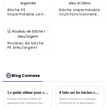
Bâche PE
Bâche imperméable
imperméable verte
multifonctionnelle
et argentée
en PE bleu et blanc
Rouleau de bâche
PE bleu/argent
Blog Connexe
Le guide ultime pour choisir la bâche en plastique adaptée à vos besoins
8 faits sur les bâches en polyéthylène que tout acheteur international devrait connaître
Choisir la bonne bâche en
Dans le monde en constante
plastique fait vraiment une
évolution de la fabrication,
différence en ce qui concerne la
Linyi Million Plastic Products