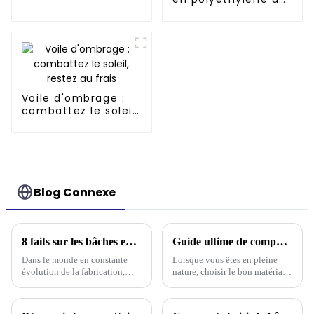
de football - Piles
rayures bleues et
de 60 mm, support
blanches le plus
drainant, garantie 3
vendu pour la
ans -1
Thaïlande, le
Myanmar, Hong
Kong et Taïwan
Voile d'ombrage :
combattez le soleil,
restez au frais
Blog Connexe
8 faits sur les bâches en polyéthylène que tout acheteur international devrait connaître
Guide ultime de comparaison des bâches d'extérieur : durabilité, polyvalence et rentabilité
Dans le monde en constante
Lorsque vous êtes en pleine
évolution de la fabrication,
nature, choisir le bon matériau
Linyi Million Plastic Products
pour votre équipement peut
Co., Ltd. est un acteur clé
vraiment faire la différence,
depuis 2006, en particulier
surtout en ce qui concerne