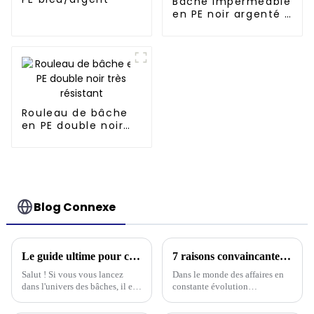
Bâche imperméable
en PE noir argenté :
un choix fiable pour
divers besoins
extérieurs
Rouleau de bâche
en PE double noir
très résistant
Blog Connexe
Le guide ultime pour choisir la bâche en polyéthylène la mieux adaptée à vos besoins
7 raisons convaincantes pour lesquelles le meilleur tissu de bâche est essentiel pour votre entreprise
Salut ! Si vous vous lancez
Dans le monde des affaires en
dans l'univers des bâches, il est
constante évolution
essentiel de savoir choisir la
d'aujourd'hui, vous ne pouvez
bâche en polyéthylène adaptée
vraiment pas sous-estimer