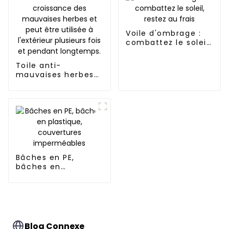
Voile d'ombrage :
combattez le soleil,
restez au frais
Toile anti-
mauvaises herbes
en polypropylène :
inhibe
efficacement la
croissance des
mauvaises herbes
et peut être utilisée
à l'extérieur
plusieurs fois et
pendant longtemps.
Bâches en PE,
bâches en
plastique,
couvertures
imperméables
Blog Connexe