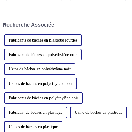
polyéthylène haute densité, qui
coupe-vent, anti-déchirure,
se présente généralement sous
anti-ultraviolet, anti-
la forme de poudre ou de
vieillissement, anti-corrosion,
granulés blancs ou
légère et facile à plier, ignifuge,
Recherche Associée
transparents.
haute résistance, w
Fabricants de bâches en plastique lourdes
Fabricant de bâches en polyéthylène noir
Usine de bâches en polyéthylène noir
Usines de bâches en polyéthylène noir
Fabricants de bâches en polyéthylène noir
Fabricant de bâches en plastique
Usine de bâches en plastique
Usines de bâches en plastique