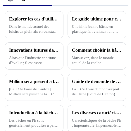
Explorer les cas d'utilisation des meilleures bâches de camouflage imperméables dans les aventures en plein air et comment choisir la bonne
Le guide ultime pour choisir la bâche en plastique adaptée à vos besoins
Dans le monde actuel des
Choisir la bonne bâche en
loisirs en plein air, en constante
plastique fait vraiment une
évolution, les gens recherchent
différence en ce qui concerne la
un équipement polyvalent.
durabilité et l'efficacité de vos
Prenez la bâche camouflage
projets, que vous soyez
Innovations futures dans la technologie des bâches PE pour l'industrie 2025
Comment choisir la bâche à rayures PE la mieux adaptée à votre chaîne d'approvisionnement mondiale
imperméable, par exemple.
Alors que l'industrie continue
Vous savez, dans le monde
d'évoluer, il est assez
actuel de la chaîne
passionnant de voir comment
d'approvisionnement mondiale
les futures innovations dans la
assez compliqué, choisir les
technologie des bâches en PE
bons matériaux est
Million sera présent à la 137e Foire de Canton en 2025, apportant des bâches en PE, PP, PVC, des filets pare-soleil, du gazon artificiel et d'autres produits ainsi que des solutions de bâches personnalisées
Guide de demande de badge d'acheteur étranger - 137e Foire de Canton
vont vraiment bouleverser les
extrêmement important si vous
choses.
voulez que les choses
[La 137e Foire de Canton]
La 137e Foire d'import-export
continuent de fonctionner.
Million sera présent à la 137e
de Chine (Foire de Canton)
Foire de Canton en 2025,
devrait ouvrir ses portes le 15
apportant des bâches en PE, PP,
octobre 2024. Nous vous
PVC, des filets pare-soleil, du
invitons sincèrement à y
Introduction à la bâche en polyéthylène
Les diverses caractéristiques des bâches en polyéthylène : un aperçu complet
gazon artificiel et d'autres
participer.
produits ainsi que des bâches
Les bâches en PE sont
Caractéristiques de la bâche PE
personnalisées
généralement produites à partir
: imperméable, imperméable,
de PEHD, qui est du
résistante au soleil, antigel,