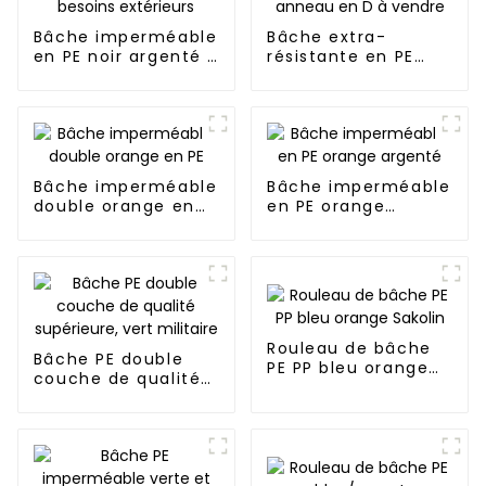
Bâche imperméable
Bâche extra-
en PE noir argenté :
résistante en PE
un choix fiable pour
noir/argent avec
divers besoins
anneau en D à
extérieurs
vendre
Bâche imperméable
Bâche imperméable
double orange en
en PE orange
PE
argenté
Rouleau de bâche
Bâche PE double
PE PP bleu orange
couche de qualité
Sakolin
supérieure, vert
militaire