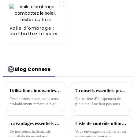
Voile d'ombrage :
combattez le soleil,
restez au frais
Blog Connexe
Utilisations innovantes des bâches en polyéthylène dans les industries mondiales et leur impact économique
7 conseils essentiels pour choisir la meilleure bâche de camouflage : améliorez votre équipement de plein air !
Ces derniers temps, vous avez
En matière d'équipement de
probablement remarqué à quel
plein air, il ne faut pas sous-
point les industries du monde
estimer l'importance d'un
entier ont évolué rapidement,
équipement durable et
grâce à l'utilisation astucieuse
polyvalent comme une bâche
5 avantages essentiels du choix d'une bâche en PVC pour vos besoins d'approvisionnement mondiaux
Liste de contrôle ultime pour choisir la bonne bâche PE camouflage pour votre projet
de bâches en PE.
de camouflage. Vous savez,
De nos jours, la demande
Vous envisagez de démarrer un
mondiale de matériaux
projet nécessitant une