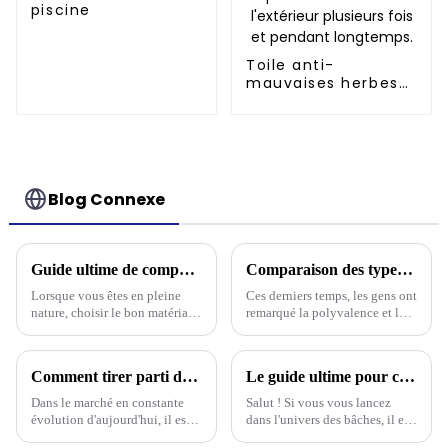
piscine
Toile anti-
mauvaises herbes
en polypropylène :
inhibe
efficacement la
croissance des
mauvaises herbes
et peut être utilisée
Blog Connexe
à l'extérieur
plusieurs fois et
pendant longtemps.
Guide ultime de comparaison des bâches d'extérieur : durabilité, polyvalence et rentabilité
Comparaison des types de toitures en bâche selon les conditions météorologiques
Lorsque vous êtes en pleine
Ces derniers temps, les gens ont
nature, choisir le bon matériau
remarqué la polyvalence et la
pour votre équipement peut
praticité des toits en bâche,
vraiment faire la différence,
surtout dans les endroits
surtout en ce qui concerne
soumis à des conditions
Comment tirer parti des tendances de l'industrie 2025 pour choisir la bâche en plastique la mieux adaptée à vos besoins
Le guide ultime pour choisir la bâche en polyéthylène la mieux adaptée à vos besoins
climatiques extrêmes. Enfin,
si…
Dans le marché en constante
Salut ! Si vous vous lancez
évolution d'aujourd'hui, il est
dans l'univers des bâches, il est
plus important que jamais de
essentiel de savoir choisir la