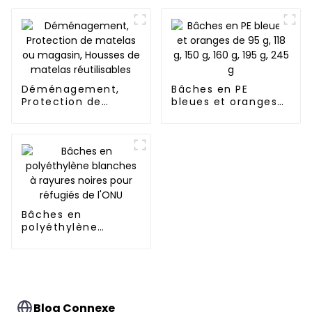
inhibe
efficacement la
croissance des
mauvaises herbes
et peut être utilisée
à l'extérieur
plusieurs fois et
Déménagement,
pendant longtemps.
Bâches en PE
Protection de
bleues et oranges
matelas ou
de 95 g, 118 g, 150 g,
magasin, Housses
160 g, 195 g, 245 g
de matelas
réutilisables
Bâches en
polyéthylène
blanches à rayures
noires pour réfugiés
de l'ONU
Blog Connexe