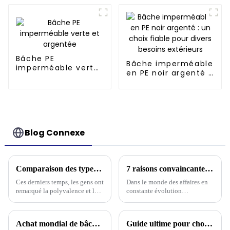
de matelas
sauvage
réutilisables
Bâche PE
Bâche imperméable
imperméable verte
en PE noir argenté :
et argentée
un choix fiable pour
divers besoins
extérieurs
Blog Connexe
Comparaison des types de toitures en bâche selon les conditions météorologiques
7 raisons convaincantes pour lesquelles le meilleur tissu de bâche est essentiel pour votre entreprise
Ces derniers temps, les gens ont
Dans le monde des affaires en
remarqué la polyvalence et la
constante évolution
praticité des toits en bâche,
d'aujourd'hui, vous ne pouvez
surtout dans les endroits
vraiment pas sous-estimer
soumis à des conditions
l'importance des matériaux de
Achat mondial de bâches en polypropylène de qualité supérieure : le savoir-faire chinois au service des marchés axés sur la qualité
Guide ultime pour choisir la meilleure bâche en plastique pour vos besoins industriels
climatiques extrêmes. Enfin,
haute qualité, en particulier