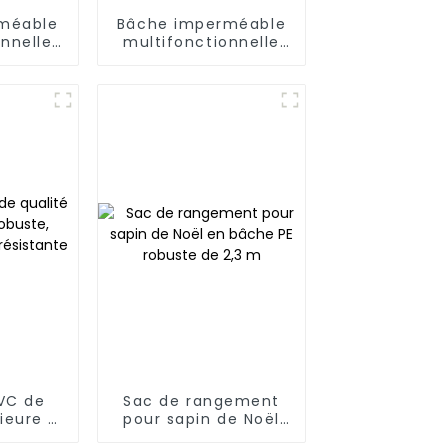
méable
Bâche imperméable
onnelle
multifonctionnelle
 blanc :
en PE bleu et blanc
re vie
air
VC de
Sac de rangement
ieure –
pour sapin de Noël
e,
en bâche PE robuste