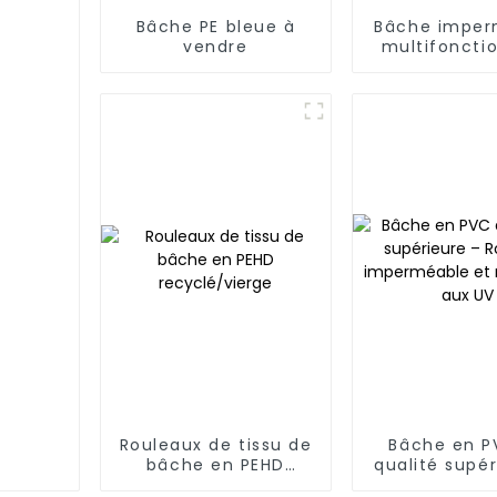
Bâche PE bleue à
Bâche imper
vendre
multifoncti
en PE bleu et
protégez vot
en plein 
Rouleaux de tissu de
Bâche en P
bâche en PEHD
qualité supér
recyclé/vierge
Robust