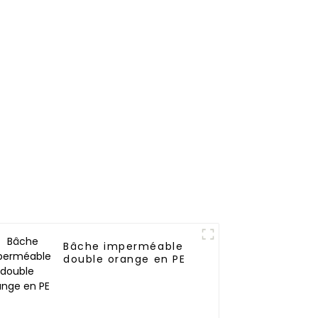
le et
de 2,3 m
aux UV
Bâche imperméable
double orange en PE