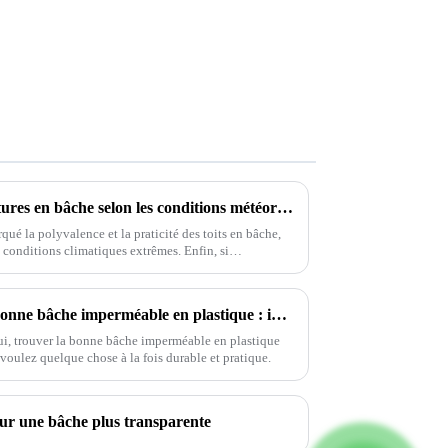
Comparaison des types de toitures en bâche selon les conditions météorologiques
qué la polyvalence et la praticité des toits en bâche,
s conditions climatiques extrêmes. Enfin, si…
Guide ultime pour choisir la bonne bâche imperméable en plastique : informations et données dont vous avez besoin
i, trouver la bonne bâche imperméable en plastique
voulez quelque chose à la fois durable et pratique.
ur une bâche plus transparente