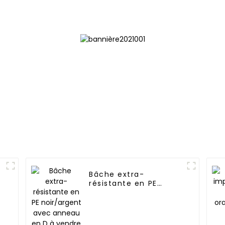
imperméab
résistante 
Bâche extra-
résistante en PE
noir/argent avec
anneau en D à vendre