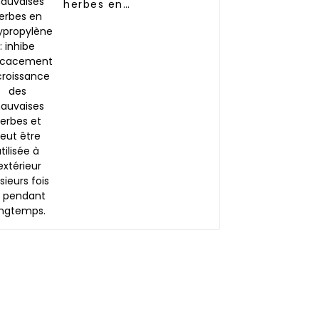
herbes en
polypropylène : inhibe
efficacement la
croissance des
mauvaises herbes et
peut être utilisée à
l'extérieur plusieurs
fois et pendant
longtemps.