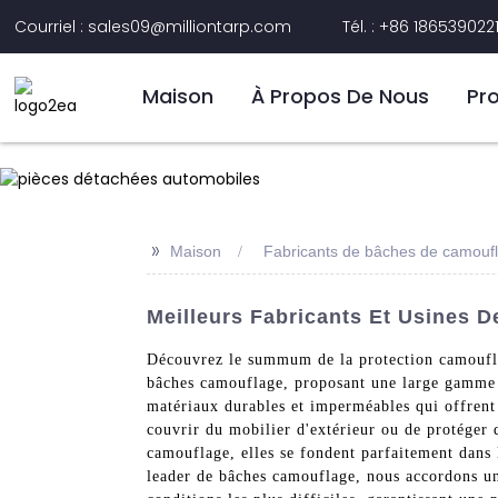
Courriel : sales09@milliontarp.com
Tél. : +86 186539022
Maison
À Propos De Nous
Pr
>>
Maison
Fabricants de bâches de camouf
Meilleurs Fabricants Et Usines 
Découvrez le summum de la protection camouflag
bâches camouflage, proposant une large gamme d
matériaux durables et imperméables qui offrent 
couvrir du mobilier d'extérieur ou de protéger 
camouflage, elles se fondent parfaitement dans l
leader de bâches camouflage, nous accordons une