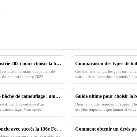
Comment tirer parti des tendances de l'industrie 2025 pour choisir la bâche en plastique la mieux adaptée à vos besoins
l est plus important que jamais de
Ces derniers temps, les gens ont remar
s du rapport Industry 2025.
surtout dans les endroits soumis à de
7 conseils essentiels pour choisir la meilleure bâche de camouflage : améliorez votre équipement de plein air !
us-estimer l'importance d'un
Dans le monde trépidant d’aujourd’hu
e camouflage. Vous savez,
est plus important que jamais si vous 
Linyi Million Plastic Products Co., Ltd. a conclu avec succès la 136e Foire de Canton, démontrant la force de l'industrie des bâches PP/PE
Comment obtenir un devis po
éroulée sur cinq jours, s'est clôturée