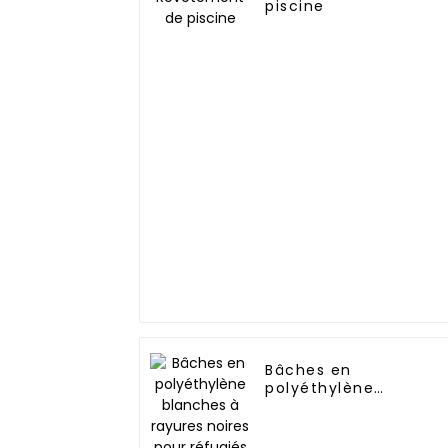
piscine
Bâches en
polyéthylène
blanches à rayures
noires pour réfugiés
de l'ONU