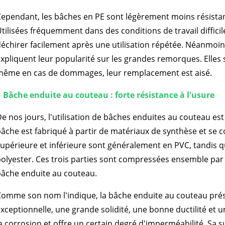
ependant, les bâches en PE sont légèrement moins résistant
tilisées fréquemment dans des conditions de travail difficil
échirer facilement après une utilisation répétée. Néanmoins
xpliquent leur popularité sur les grandes remorques. Elles s
même en cas de dommages, leur remplacement est aisé.
●
Bâche enduite au couteau : forte résistance à l'usure
e nos jours, l'utilisation de bâches enduites au couteau es
âche est fabriqué à partir de matériaux de synthèse et se c
upérieure et inférieure sont généralement en PVC, tandis q
olyester. Ces trois parties sont compressées ensemble pa
bâche enduite au couteau.
omme son nom l'indique, la bâche enduite au couteau prés
xceptionnelle, une grande solidité, une bonne ductilité et une
a corrosion et offre un certain degré d'imperméabilité. Sa su