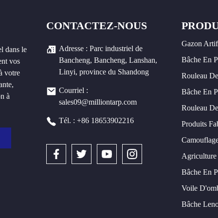
CONTACTEZ-NOUS
PRODU
Gazon Artif
Adresse : Parc industriel de
l dans le
Bâche En 
Bancheng, Bancheng, Lanshan,
ent vos
Linyi, province du Shandong
à votre
Rouleau De
ante,
Courriel :
Bâche En P
on à
sales09@milliontarp.com
Rouleau De
Tél. : +86 18653902216
Produits Fa
Camouflage
Agriculture 
Bâche En 
Voile D'om
Bâche Len