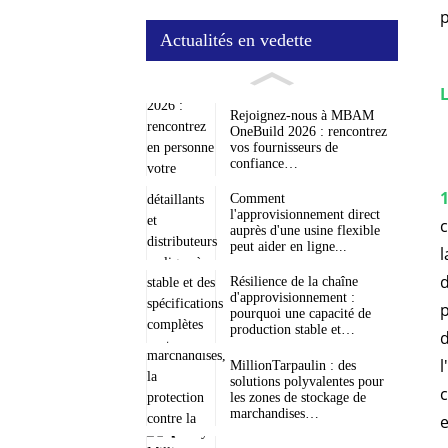
p
Actualités en vedette
L
Rejoignez-nous à MBAM
OneBuild 2026 : rencontrez
vos fournisseurs de
confiance…
1
Comment
l'approvisionnement direct
c
auprès d'une usine flexible
peut aider en ligne...
d
Résilience de la chaîne
d'approvisionnement :
p
pourquoi une capacité de
production stable et…
d
l
MillionTarpaulin : des
solutions polyvalentes pour
c
les zones de stockage de
marchandises…
e