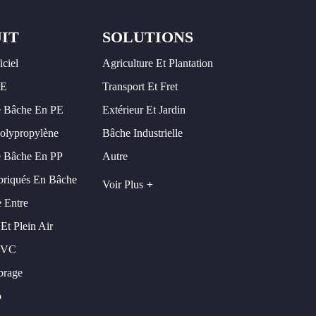
IT
SOLUTIONS
iciel
Agriculture Et Plantation
PE
Transport Et Fret
 Bâche En PE
Extérieur Et Jardin
olypropylène
Bâche Industrielle
 Bâche En PP
Autre
briqués En Bâche
Voir Plus
 Entre
Et Plein Air
PVC
brage
o