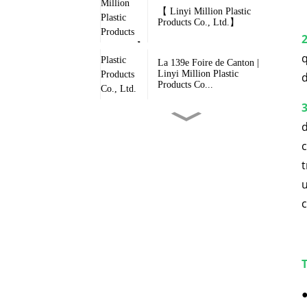
【 Linyi Million Plastic
Products Co., Ltd.】
2
q
La 139e Foire de Canton |
Linyi Million Plastic
d
Products Co...
3
d
Million Tarpaulin - Bâche
multicouche ultra-résistante...
c
t
Le premier jour de la Foire
u
de Canton, le parc à eau de
l'entreprise...
c
Nouveauté : Nos bâches en
PVC haut de gamme – Votre
protection contre les
intempéries…
Pourquoi les produits
fabriqués par l'usine ont-ils