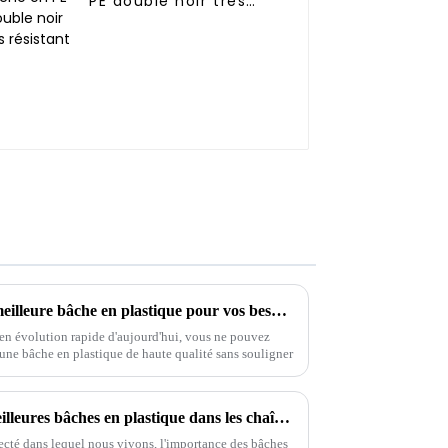
PE double noir très
résistant
Guide ultime pour choisir la meilleure bâche en plastique pour vos besoins industriels
 en évolution rapide d'aujourd'hui, vous ne pouvez
'une bâche en plastique de haute qualité sans souligner
Quelle est l'importance des meilleures bâches en plastique dans les chaînes d'approvisionnement mondiales ?
cté dans lequel nous vivons, l'importance des bâches