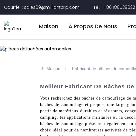
Courriel : sales09@milliontarp.com
Tél. : +86 186539022
Maison
À Propos De Nous
Pr
>>
Maison
Fabricant de bâches de camoufl
Meilleur Fabricant De Bâches De
Vous recherchez des bâches de camouflage de hau
bâches de camouflage et propose une large gamm
partir de matériaux durables et résistants, conç
camping, les applications militaires ou la décor
bâches de camouflage présentent également un mo
choix idéal pour de nombreuses activités de ple