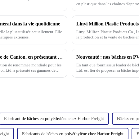
en plastique dans les chaînes d'appr
négligée.
néral dans la vie quotidienne
le la plus utilisée actuellement. Elle
Linyi Million Plastic Products Co., Lt
matiques extrêmes.
la production et la vente de bâches en
PE et PP de haute qualité.
Linyi Universal Plastics brille à la 135e Foire de Canton, en présentant une gamme diversifiée de bâches imperméables en PP/PE
ction de renommée mondiale pour les
En tant que fournisseur leader de bâc
Co., Ltd. a présenté ses gammes de
Ltd. est fier de proposer sa bâche i
iculier
importante : nous vendons ce produi
Fabricant de bâches en polyéthylène chez Harbor Freight
Bâches en po
reight
Fabricants de bâches en polyéthylène chez Harbor Freight
F