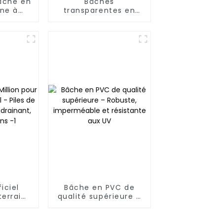
âche en
Bâches
ène à
transparentes en
ues et
gaze pour serre
 plus
r la
, le
ng Kong
an
iciel
Bâche en PVC de
terrain
qualité supérieure –
Piles de
Robuste,
pport
imperméable et