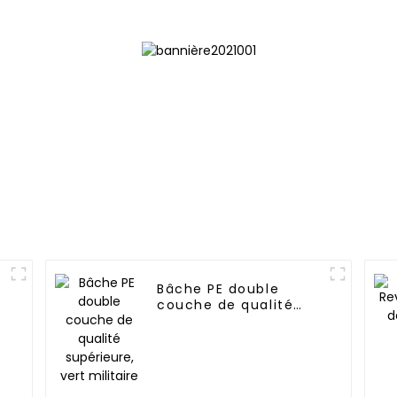
drainant, gar
ans -1
Bâche PE double
couche de qualité
supérieure, vert
militaire