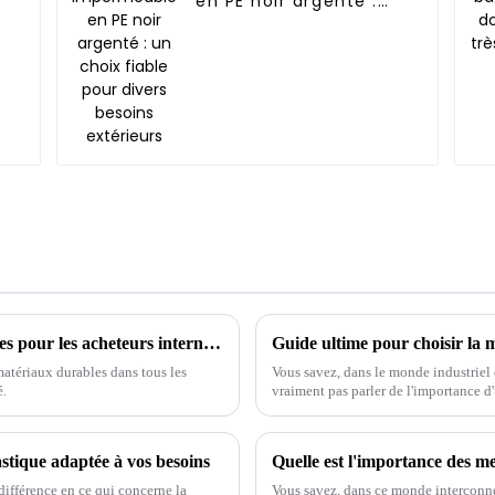
en PE noir argenté :
un choix fiable pour
divers besoins
extérieurs
L'avenir des bâches en polyéthylène durables pour les acheteurs internationaux
matériaux durables dans tous les
Vous savez, dans le monde industriel
é.
vraiment pas parler de l'importance d
astique adaptée à vos besoins
différence en ce qui concerne la
Vous savez, dans ce monde interconne