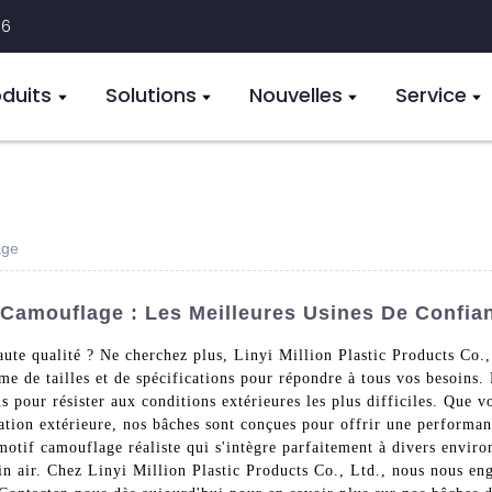
16
oduits
Solutions
Nouvelles
Service
age
 Camouflage : Les Meilleures Usines De Confia
te qualité ? Ne cherchez plus, Linyi Million Plastic Products Co., 
e de tailles et de spécifications pour répondre à tous vos besoins.
us pour résister aux conditions extérieures les plus difficiles. Que 
ation extérieure, nos bâches sont conçues pour offrir une performanc
tif camouflage réaliste qui s'intègre parfaitement à divers environ
in air. Chez Linyi Million Plastic Products Co., Ltd., nous nous eng