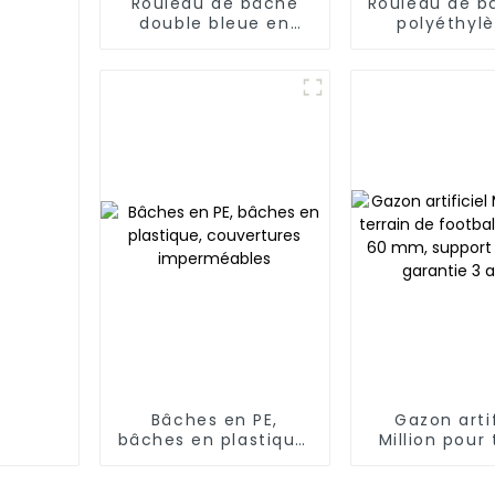
Rouleau de bâche
Rouleau de b
double bleue en
polyéthyl
polyéthylène, bâche
rayures ble
imperméable multi-
blanches le
usages
vendu pou
Thaïlande
Myanmar, Ho
et Taïw
Bâches en PE,
Gazon artif
bâches en plastique,
Million pour 
couvertures
de football - 
imperméables
60 mm, su