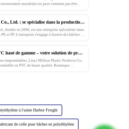
ovisionnement mondiales ne peut vraiment pas être
Linyi Million Plastic Products Co., Ltd. : se spécialise dans la production et la vente de bâches en PE et PP, a remporté de nombreuses certifications et brevets et participe activement aux e
d., fondée en 2006, est une entreprise spécialisée dans
 PE et PP. L'entreprise s'engage à fournir des bâches en
Nouveauté : nos bâches en PVC haut de gamme – votre solution de protection contre les intempéries
hes imperméables, Linyi Million Plastic Products Co.,
mperméable en PVC de haute qualité. Remarque
t uniquement en
lyéthylène à l'usine Harbor Freight
abricant de colle pour bâches en polyéthylène