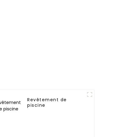
antie 3
résistante aux UV
Revêtement de
piscine