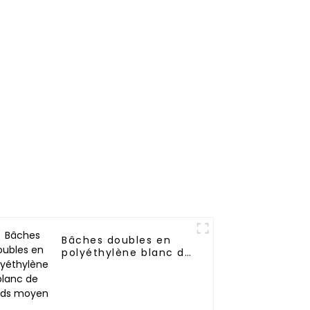
es
imperméable multi-
usages
Bâches doubles en
polyéthylène blanc de
poids moyen