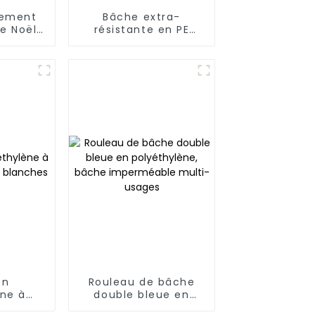
gement
Bâche extra-
de Noël
résistante en PE
robuste
noir/argent avec
 m
anneau en D à
vendre
en
Rouleau de bâche
ène à
double bleue en
ues et
polyéthylène, bâche