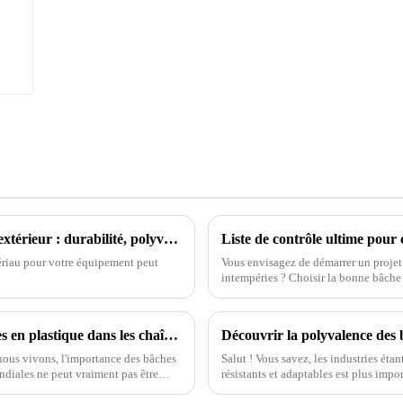
n
Guide ultime de comparaison des bâches d'extérieur : durabilité, polyvalence et rentabilité
tériau pour votre équipement peut
Vous envisagez de démarrer un projet 
intempéries ? Choisir la bonne bâche
Quelle est l'importance des meilleures bâches en plastique dans les chaînes d'approvisionnement mondiales ?
nous vivons, l'importance des bâches
Salut ! Vous savez, les industries éta
diales ne peut vraiment pas être
résistants et adaptables est plus imp