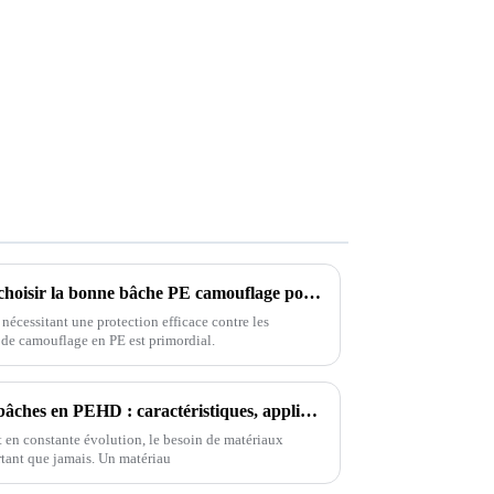
Liste de contrôle ultime pour choisir la bonne bâche PE camouflage pour votre projet
nécessitant une protection efficace contre les
 de camouflage en PE est primordial.
Découvrir la polyvalence des bâches en PEHD : caractéristiques, applications et comment choisir la meilleure pour vos besoins
nt en constante évolution, le besoin de matériaux
ortant que jamais. Un matériau