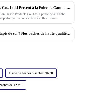
[Linyi Million Plastic Products Co., Ltd.] Présent à la Foire de Canton : Présentation de produits de bâche en PE haute performance
on Plastic Products Co., Ltd. a participé à la 136e
me participation consécutive à cette édition.
Une bâche peut-elle servir de tapis de sol ? Nos bâches de haute qualité offrent la solution.
Usine de bâches blanches 20x30
bâches de 12 mil