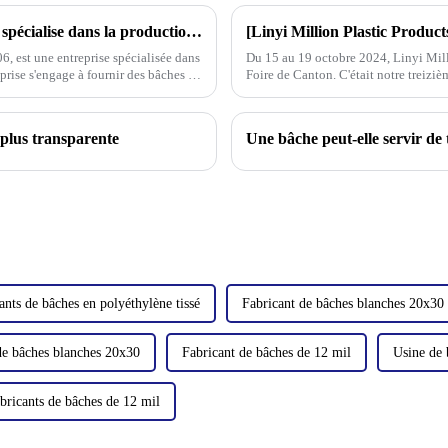
Linyi Million Plastic Products Co., Ltd. : se spécialise dans la production et la vente de bâches en PE et PP, a remporté de nombreuses certifications et brevets et participe activement aux e
6, est une entreprise spécialisée dans
Du 15 au 19 octobre 2024, Linyi Milli
eprise s'engage à fournir des bâches en
Foire de Canton. C'était notre treiziè
plus transparente
ants de bâches en polyéthylène tissé
Fabricant de bâches blanches 20x30
de bâches blanches 20x30
Fabricant de bâches de 12 mil
Usine de 
bricants de bâches de 12 mil