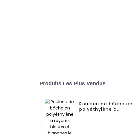
Produits Les Plus Vendus
Rouleau de bâche en
polyéthylène à
rayures bleues et
blanches le plus
vendu pour la
Thaïlande, le