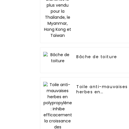
Myanmar, Hong Kong
et Taïwan
Bâche de toiture
Toile anti-mauvaises
herbes en
polypropylène : inhib
efficacement la
croissance des
mauvaises herbes et
peut être utilisée à
l'extérieur plusieurs
fois et pendant