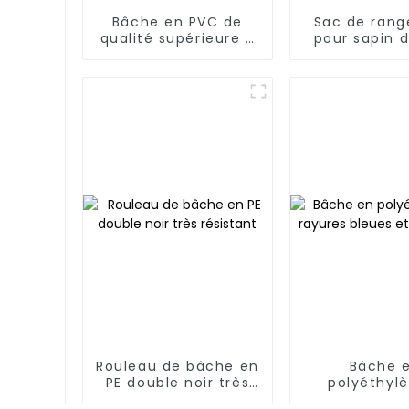
Bâche en PVC de
Sac de ran
qualité supérieure –
pour sapin 
Robuste,
en bâche PE 
imperméable et
de 2,3
résistante aux UV
Rouleau de bâche en
Bâche 
PE double noir très
polyéthyl
résistant
rayures ble