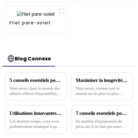
de 60 mm, support
drainant, garantie 3
ans -1
Filet pare-soleil
Blog Connexe
5 conseils essentiels pour choisir la bâche de protection en plastique la mieux adaptée à vos besoins professionnels
Maximiser la longévité et la rentabilité des meilleures bâches en polyéthylène ignifuges grâce à un service après-vente expert
Vous savez, dans le monde des
Vous savez, comme tout le
affaires effréné d'aujourd'hui,
monde est de plus en plus
choisir la bonne bâche de
conscient de la sécurité et de la
protection en plastique est
durabilité de nos jours, il n'est
extrêmement important pour
pas surprenant que les bâches
Utilisations innovantes des bâches en polyéthylène dans les industries mondiales et leur impact économique
7 conseils essentiels pour choisir la meilleure bâche de camouflage : améliorez votre équipement de plein air !
assurer la sécurité de vos biens
en polyéthylène résistantes aux
et
flammes aient vraiment
Ces derniers temps, vous avez
En matière d'équipement de
probablement remarqué à quel
plein air, il ne faut pas sous-
point les industries du monde
estimer l'importance d'un
entier ont évolué rapidement,
équipement durable et