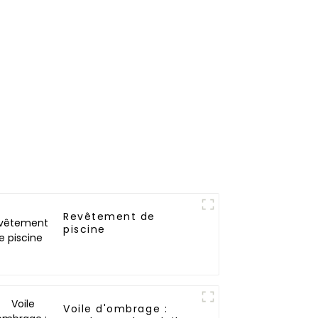
, le
ng Kong
an
Revêtement de
piscine
Voile d'ombrage :