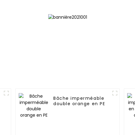
résistante aux UV
Bâche imperméable
double orange en PE
e