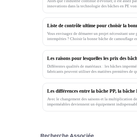
Alors que l'industrie continue d'évoluer, il est assez 
innovations dans la technologie des bâches en PE vont
Vous envisagez de démarrer un projet nécessitant une p
intempéries ? Choisir la bonne bâche de camouflage en
Différentes qualités de matériaux : les bâches impermé
fabricants peuvent utiliser des matières premières de qu
différences en termes de durabilité, de performances d'
Les différences entre la bâche PP, la bâche 
Avec le changement des saisons et la multiplication des
imperméables deviennent un équipement indispensable
trouve des bâches en PP, en PE, en PVC et
Recherche Associée