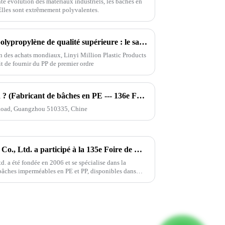
e évolution des matériaux industriels, les bâches en
Elles sont extrêmement polyvalentes.
Achat mondial de bâches en polypropylène de qualité supérieure : le savoir-faire chinois au service des marchés axés sur la qualité
 des achats mondiaux, Linyi Million Plastic Products
git de fournir du PP de premier ordre
Comment trouver notre stand ? (Fabricant de bâches en PE --- 136e Foire de Canton)
ng Road, Guangzhou 510335, Chine
Linyi Million Plastic Products Co., Ltd. a participé à la 135e Foire de Canton du printemps pour présenter des produits de bâche imperméable en PE et PP
d. a été fondée en 2006 et se spécialise dans la
 bâches imperméables en PE et PP, disponibles dans