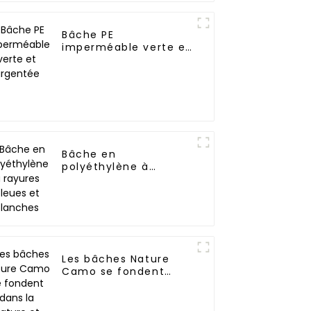
Bâche PE
imperméable verte et
argentée
Bâche en
polyéthylène à
rayures bleues et
blanches
Les bâches Nature
Camo se fondent
dans la nature et
explorent la nature
sauvage