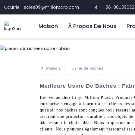
Courriel : sales09@milliontarp.com
Tél. : +86 186539022
Maison
À Propos De Nous
Pr
>>
Maison
Usine de bâches
Meilleure Usine De Bâches : Fab
Bienvenue chez Linyi Million Plastic Products C
entreprise s'engage à fournir à ses clients des 
qualité, nos bâches sont conçues pour résister a
assurent une protection durable à vos objets de
bâches sont le choix idéal. Nous proposons une 
clients. Nous pouvons également personnaliser 