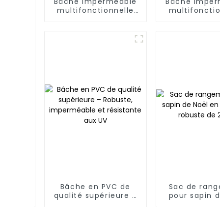
Bâche imperméable
Bâche imper
multifonctionnelle
multifoncti
en PE bleu et blanc :
en PE bleu e
protégez votre vie
en plein air
Bâche en PVC de
Sac de ran
qualité supérieure –
pour sapin 
Robuste,
en bâche PE 
imperméable et
de 2,3