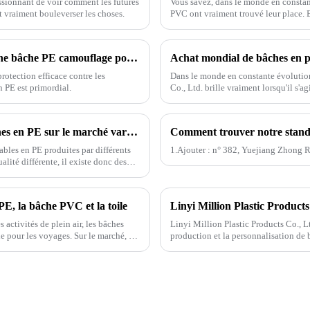
passionnant de voir comment les futures
Vous savez, dans le monde en constant
 vraiment bouleverser les choses.
PVC ont vraiment trouvé leur place. 
Liste de contrôle ultime pour choisir la bonne bâche PE camouflage pour votre projet
rotection efficace contre les
Dans le monde en constante évolution
 PE est primordial.
Co., Ltd. brille vraiment lorsqu'il s'a
Les raisons pour lesquelles les prix des bâches en PE sur le marché varient considérablement
ables en PE produites par différents
1.Ajouter : n° 382, ​​​​Yuejiang Zho
alité différente, il existe donc des
étanchéité et de protection UV.
PE, la bâche PVC et la toile
 activités de plein air, les bâches
Linyi Million Plastic Products Co., Lt
 pour les voyages. Sur le marché, on
production et la personnalisation de
différentes couleurs et spécifications.