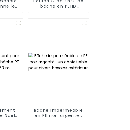
méable
Rouleaux de tissu de
onnelle
bâche en PEHD
t blanc
recyclé/vierge
gement
Bâche imperméable
de Noël
en PE noir argenté :
robuste
un choix fiable pour
 m
divers besoins