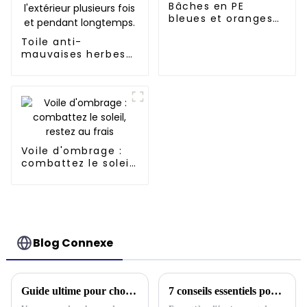
Bâches en PE
bleues et oranges
de 95 g, 118 g, 150 g,
Toile anti-
160 g, 195 g, 245 g
mauvaises herbes
en polypropylène :
inhibe
efficacement la
croissance des
mauvaises herbes
et peut être utilisée
à l'extérieur
Voile d'ombrage :
plusieurs fois et
combattez le soleil,
pendant longtemps.
restez au frais
Blog Connexe
Guide ultime pour choisir la meilleure bâche en plastique pour vos besoins industriels
7 conseils essentiels pour choisir la meilleure bâche de camouflage : améliorez votre équipement de plein air !