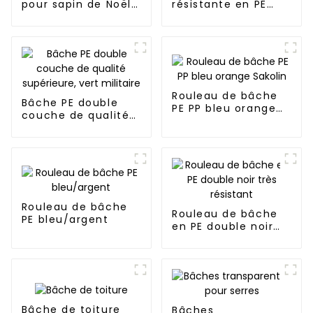
pour sapin de Noël
résistante en PE
en bâche PE
noir/argent avec
robuste de 2,3 m
anneau en D à
vendre
Rouleau de bâche
Bâche PE double
PE PP bleu orange
couche de qualité
Sakolin
supérieure, vert
militaire
Rouleau de bâche
Rouleau de bâche
PE bleu/argent
en PE double noir
très résistant
Bâche de toiture
Bâches