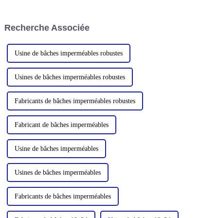
anti-ultraviolet, anti-
international des congrès et des
vieillissement, anti-corrosion,
expositions de Canton. En tant
légère et facile à plier, ignifuge,
que fabricant leader dans le
Recherche Associée
haute résistance, w
domaine du PP/PE,
Usine de bâches imperméables robustes
Usines de bâches imperméables robustes
Fabricants de bâches imperméables robustes
Fabricant de bâches imperméables
Usine de bâches imperméables
Usines de bâches imperméables
Fabricants de bâches imperméables