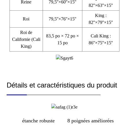
Reine
79,5''×60''×15''
82''×63''×15''
King :
Roi
79,5''×76''×15''
82''×79''×15''
Roi de
83,5 po × 72 po ×
Cali King :
Californie (Cali
15 po
86''×75''×15''
King)
Détails et caractéristiques du produit
étanche robuste
8 poignées améliorées