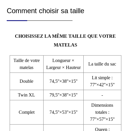
Comment choisir sa taille
CHOISISSEZ LA MÊME TAILLE QUE VOTRE
MATELAS
Taille de votre
Longueur ×
La taille du sac
matelas
Largeur × Hauteur
Lit simple :
Double
74,5''×38''×15''
77''×42''×15''
Twin XL
79,5''×38''×15''
-
Dimensions
Complet
74,5''×53''×15''
totales :
77''×57''×15''
Queen :