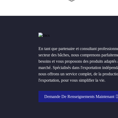
Rouleau de bâche PE
bleue/argentée
Bâches en polyéthylène
blanches à rayures noires
pour réfugiés de l'ONU
Bâche imperméable en PE
En tant que partenaire et consultant professionne
verte et argentée
secteur des bâches, nous comprenons parfaitem
besoins et vous proposons des produits adaptés 
marché. Spécialisés dans l'exportation indépend
Bâches en PE, bâches en
plastique, couvertures
nous offrons un service complet, de la producti
imperméables
l'exportation, pour vous simplifier la vie.
Demande De Renseignements Maintenant