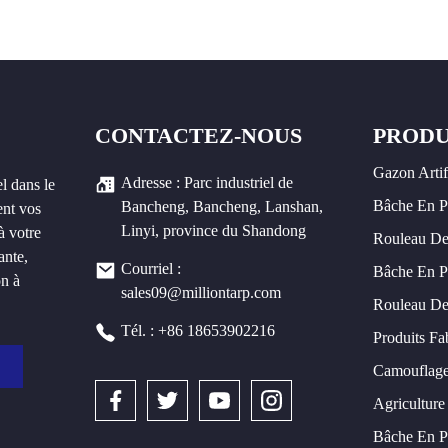
CONTACTEZ-NOUS
PRODU
Gazon Artif
Adresse : Parc industriel de
l dans le
Bâche En 
Bancheng, Bancheng, Lanshan,
ent vos
Linyi, province du Shandong
à votre
Rouleau De
ante,
Courriel :
Bâche En P
on à
sales09@milliontarp.com
Rouleau De
Tél. : +86 18653902216
Produits Fa
Camouflage
Agriculture 
Bâche En 