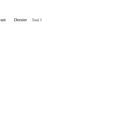
vant
Dernier
Total 3