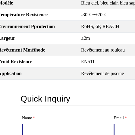
Modèle
Bleu ciel, bleu clair, bleu sa
Température
R
existence
-30℃~+70℃
Environnement
P
protection
RoHS, 6P, REACH
Largeur
≤2m
Revêtement
M
méthode
Revêtement au rouleau
Froid
R
existence
EN511
Application
Revêtement de piscine
Quick Inquiry
Name
*
Email
*