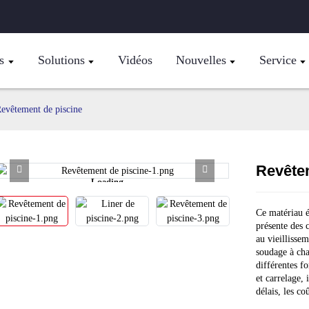
s
Solutions
Vidéos
Nouvelles
Service
evêtement de piscine
Revête
Loading...
Loading...
Ce matériau 
présente des 
au vieillisse
soudage à cha
différentes f
et carrelage,
délais, les co