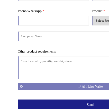
Phone/WhatsApp
*
Product
*
Other product requirements
AI Helps Write
Send