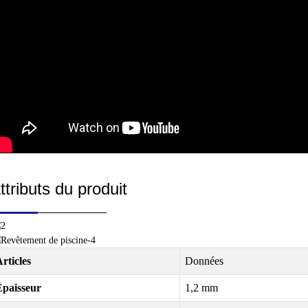
ttributs du produit
rticles
Données
Épaisseur
1,2 mm