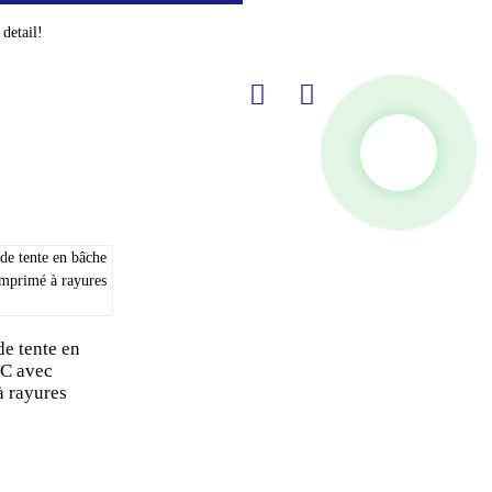
detail!
e tente en
C avec
à rayures