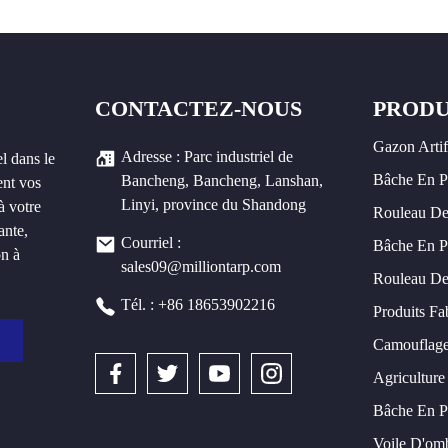
CONTACTEZ-NOUS
PRODU
Gazon Artif
Adresse : Parc industriel de
l dans le
Bâche En 
Bancheng, Bancheng, Lanshan,
ent vos
Linyi, province du Shandong
à votre
Rouleau De
ante,
Courriel :
Bâche En P
on à
sales09@milliontarp.com
Rouleau De
Tél. : +86 18653902216
Produits Fa
Camouflage
Agriculture 
Bâche En 
Voile D'om