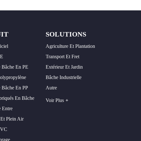
IT
SOLUTIONS
iciel
Agriculture Et Plantation
PE
Transport Et Fret
 Bâche En PE
Extérieur Et Jardin
olypropylène
Bâche Industrielle
 Bâche En PP
Autre
briqués En Bâche
Voir Plus
 Entre
Et Plein Air
PVC
brage