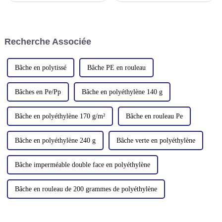
protection UV.
Canton (Foire d'import-export
de Chine). L'événement se
tiendra à Guangzhou, en Chine,
du 15 au 18 octobre.
Recherche Associée
Bâche en polytissé
Bâche PE en rouleau
Bâches en Pe/Pp
Bâche en polyéthylène 140 g
Bâche en polyéthylène 170 g/m²
Bâche en rouleau Pe
Bâche en polyéthylène 240 g
Bâche verte en polyéthylène
Bâche imperméable double face en polyéthylène
Bâche en rouleau de 200 grammes de polyéthylène