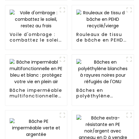
inhibe
efficacement la
croissance des
mauvaises herbes
et peut être utilisée
à l'extérieur
Voile d'ombrage :
Rouleaux de tissu
plusieurs fois et
combattez le soleil,
de bâche en PEHD
pendant longtemps.
restez au frais
recyclé/vierge
Bâche imperméable
Bâches en
multifonctionnelle
polyéthylène
en PE bleu et
blanches à rayures
blanc : protégez
noires pour réfugiés
votre vie en plein
de l'ONU
air