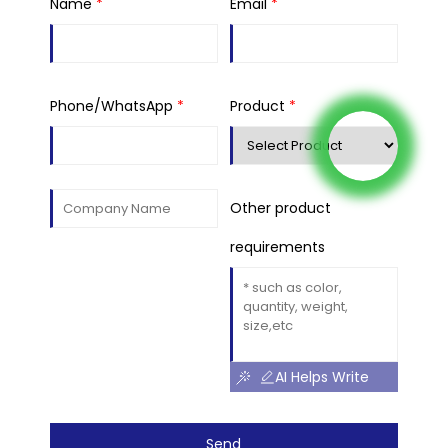
Name
*
Email
*
Phone/WhatsApp
*
Product
*
Other product
requirements
AI Helps Write
Send