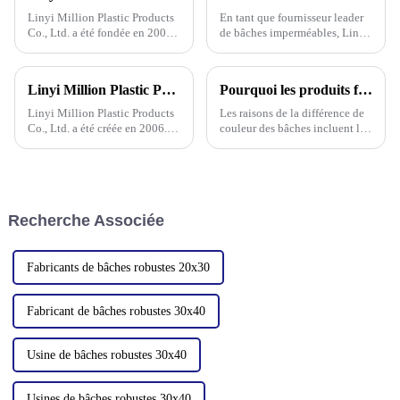
Linyi Million Plastic Products
En tant que fournisseur leader
Co., Ltd. a été fondée en 2006
de bâches imperméables, Linyi
et se spécialise dans la
Million Plastic Products Co.,
production et la
Ltd. est fier de proposer sa
personnalisation de bâches
bâche imperméable en PVC de
Linyi Million Plastic Products Co., Ltd. : votre expert de confiance en bâches imperméables ----Fabricant professionnel de bâches depuis 2006
Pourquoi les produits fabriqués par l'usine présentent-ils encore des différences de couleur même si j'ai fourni une carte de couleur (numéro de couleur) ou un échantillon ?
imperméables en PE et PP,
haute qualité. Remarque
disponibles dans différentes
importante : nous vendons ce
Linyi Million Plastic Products
Les raisons de la différence de
couleurs et spécifications.
produit uniquement en
Co., Ltd. a été créée en 2006.
couleur des bâches incluent les
Elle a établi l'usine de bâches à
catégories suivantes, parmi
l'étranger en Ouganda en 2019
lesquelles la différence de
et l'usine de Yinan en Chine en
matériau de base est l'un des
2020. Les trois usines e
facteurs communs :
Recherche Associée
Fabricants de bâches robustes 20x30
Fabricant de bâches robustes 30x40
Usine de bâches robustes 30x40
Usines de bâches robustes 30x40